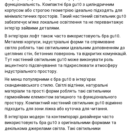
функціональність. Компактні бра gu10 з циліндричним
корпусом або строгою геометрією ідеально підходять для
мінімалістичних просторів. Такий настінний світильник gu10
забезпечує м'яке локальне освітлення та не перевантажує
інтер'єр зайвими деталями.
В інтер'єрах лофт також часто використовують бра gu10.
Металеві корпуси, індустріальні форми та спрямоване
світло роблять такі світильники ідеальним доповненням до
цегляних стін, бетонних поверхонь та відкритих комунікацій.
Тут настінний світильник gu10 може виконувати роль
акцентного підсвічування та підкреслювати атмосферу
індустріального простору.
Не менш популярними є бра gu10 в інтер'єрах
скандинавського стилю. Світлі відтінки, натуральні
матеріали та прості форми роблять такі світильники
гармонійним елементом затишного та функціонального
простору. Компактний настінний світильник gu10 відмінно
підходить для зони ліжка або куточка для читання.
В інтер'єрах модерн та контемпорарі дизайнери часто
використовують бра gu10 з оригінальними формами та
декількома джерелами світла. Такі світильники