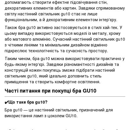
допомагають створити ефектне підсвічування стін,
декоративних елементів або картин. Завдяки спрямованому
світлу настінний світильник gu10 стає не лише
функціональним, а й декоративним елементом інтер'єру.
Також бра gu10 активно застосовуються в стилі хай-тек. У
цьому випадку використовуються моделі із металу, хрому
або матового алюмінію. Сучасний настінний світильник gu10
з чіткими лініями та мінімальним дизайном відмінно
підкреслює технологічність та сучасність простору.
Таким чином, бра gu10 можна використовувати практично у
будь-якому інтер'єрі. Завдяки різноманітності дизайнів та
конструкцій кожен покупець зможе підібрати настінний
світильник gu10, який ідеально доповнить стиль
приміщення та створить комфортне освітлення.
Часті питання при покупці бра GU10
✔️Що таке бра gu10?
Бра gu10 — це настінний світильник, призначений для
використання ламп з цоколем GU10.