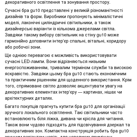
декоративного освітлення та зонування простору.
Сучасні бра gu10 представлені у великій різноманітності
дизайнів та форм. Виробники пропонують мінімалістичні
моделі, лаконічні циліндричні світильники, а також
дизайнерські варіанти із кількома джерелами світла.
Завдяки такому вибору світильник на стіну gu10 може
гармонійно доповнити інтер'єр спальні, вітальні, коридору
або робочої зони.
Ще однією перевагою є можливість використовувати
сучасні LED-лампи. Вони відрізняються низьким
енергоспоживанням, тривалим терміном служби та високою
яскравістю. Завдяки цьому бра gu10 стають економічним
та практичним рішенням для щоденного використання. Крім
того, спрямоване світло дозволяє акцентувати увагу на
декоративних елементах інтер'єру — картинах, нішах чи
архітектурних деталях.
Багато покупців прагнуть купити бра gu10 для організації
зручного локального освітлення. Такі світильники часто
встановлюють біля ліжка, дивана чи крісла для читання.
Також вони чудово підходять для підсвічування дзеркал та
декоративних зон. Компактна конструкція робить бра gu10
зручним варіантом навіть для невеликих приміщень.