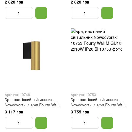
S GU10 1x10W IP20 Silk Gray
S GU10 1x10W IP20 Umbra
2 828 грн
2 828 грн
Gray
Артикул: 10748
Артикул: 10753
Бра, настінний світильник
Бра, настінний світильник
Nowodvorski 10748 Fourty Wall
Nowodvorski 10753 Fourty Wall
S GU10 1x10W IP20 Br
M GU10 2x10W IP20 Bl
3 117 грн
3 755 грн