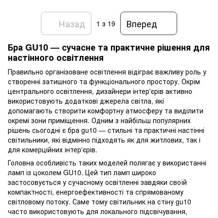
Назад
Вперед
1
з 19
Бра GU10 — сучасне та практичне рішення для
настінного освітлення
Правильно організоване освітлення відіграє важливу роль у
створенні затишного та функціонального простору. Окрім
центрального освітлення, дизайнери інтер'єрів активно
використовують додаткові джерела світла, які
допомагають створити комфортну атмосферу та виділити
окремі зони приміщення. Одним з найбільш популярних
рішень сьогодні є бра gu10 — стильні та практичні настінні
світильники, які відмінно підходять як для житлових, так і
для комерційних інтер'єрів.
Головна особливість таких моделей полягає у використанні
ламп із цоколем GU10. Цей тип ламп широко
застосовується у сучасному освітленні завдяки своїй
компактності, енергоефективності та спрямованому
світловому потоку. Саме тому світильник на стіну gu10
часто використовують для локального підсвічування,