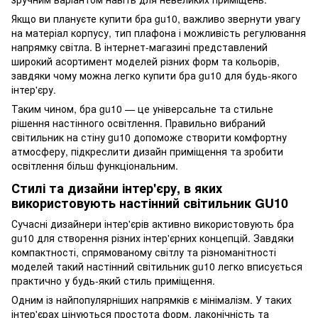
Якщо ви плануєте купити бра gu10, важливо звернути увагу
на матеріал корпусу, тип плафона і можливість регулювання
напрямку світла. В інтернет-магазині представлений
широкий асортимент моделей різних форм та кольорів,
завдяки чому можна легко купити бра gu10 для будь-якого
інтер'єру.
Таким чином, бра gu10 — це універсальне та стильне
рішення настінного освітлення. Правильно вибраний
світильник на стіну gu10 допоможе створити комфортну
атмосферу, підкреслити дизайн приміщення та зробити
освітлення більш функціональним.
Стилі та дизайни інтер'єру, в яких
використовують настінний світильник GU10
Сучасні дизайнери інтер'єрів активно використовують бра
gu10 для створення різних інтер'єрних концепцій. Завдяки
компактності, спрямованому світлу та різноманітності
моделей такий настінний світильник gu10 легко вписується
практично у будь-який стиль приміщення.
Одним із найпопулярніших напрямків є мінімалізм. У таких
інтер'єрах цінуються простота форм, лаконічність та