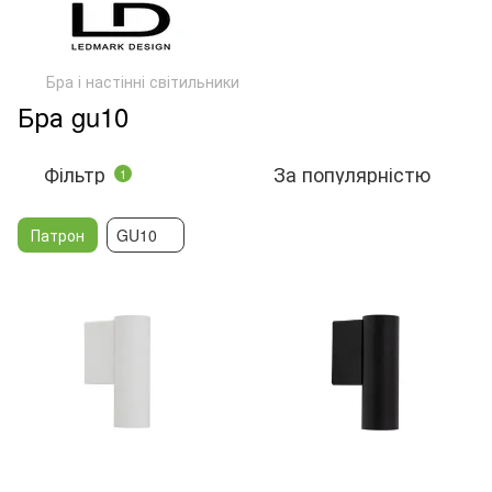
Бра і настінні світильники
Бра gu10
Фільтр
За популярністю
1
Патрон
GU10