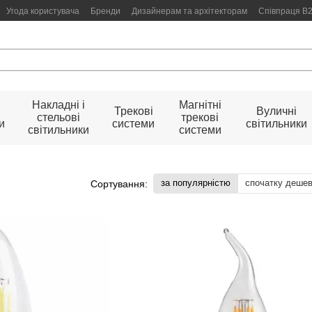
Угода користувача
Бренди
Дизайнерам та архітекторам
Співпраця B
Накладні і
Магнітні
Трекові
Вуличні
стельові
трекові
и
системи
світильники
світильники
системи
за популярністю
спочатку деше
Сортування: