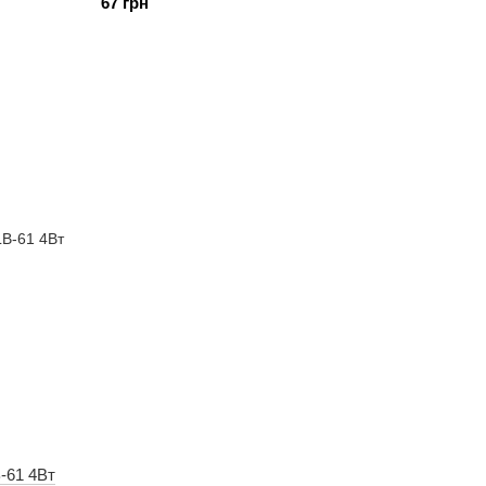
67 грн
-61 4Вт