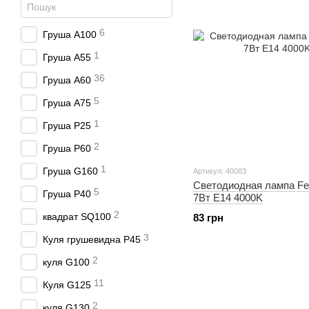
6
Груша А100
1
Груша А55
36
Груша А60
5
Груша А75
1
Груша Р25
2
Груша Р60
1
Груша G160
Артикул: 40083
Светодиодная лампа Fer
5
Груша P40
7Вт E14 4000K
2
квадрат SQ100
83 грн
3
Куля грушевидна P45
2
куля G100
11
Куля G125
2
куля G130