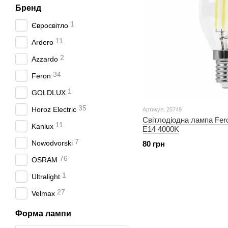
Бренд
1
Євросвітло
11
Ardero
2
Azzardo
34
Feron
1
GOLDLUX
35
Horoz Electric
Артикул: 25749
Світлодіодна лампа Fero
11
Kanlux
E14 4000K
7
Nowodvorski
80 грн
76
OSRAM
1
Ultralight
27
Velmax
Форма лампи