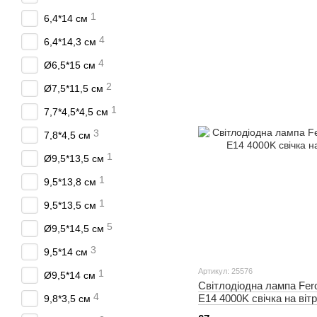
1
6,4*14 см
4
6,4*14,3 см
4
Ø6,5*15 см
2
Ø7,5*11,5 см
1
7,7*4,5*4,5 см
3
7,8*4,5 см
1
Ø9,5*13,5 см
1
9,5*13,8 см
1
9,5*13,5 см
5
Ø9,5*14,5 см
3
9,5*14 cм
Артикул: 25576
1
Ø9,5*14 см
Світлодіодна лампа Fero
4
E14 4000K свічка на вітр
9,8*3,5 см