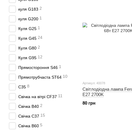
2
куля G183
1
куля G200
1
Куля G25
24
Куля G45
2
Куля G80
12
Куля G95
1
Прямостороння S46
10
Прямотрубчаста ST64
Артикул: 40078
8
С35
Світлодіодна лампа Fero
E27 2700K
11
Свічка на вітрі CF37
80 грн
2
Свічка B40
15
Свічка C37
5
Свiчка В60