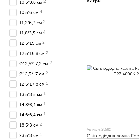
67 грн
2
10,5*3,8 см
4
10,5*6 см
2
11,2*6,7 см
4
11,8*3,5 см
2
12,5*15 см
2
12,5*16,8 см
2
Ø12,5*17,2 см
2
Ø12,5*17 см
1
12,5*17,8 см
1
13,5*3,5 см
1
14,3*6,4 см
1
14,6*6,4 см
2
18,5*3 см
Артикул: 25582
1
23,5*3 см
Світлодіодна лампа Fero