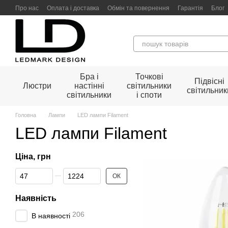
Перейти до основного контенту
Про нас
Оплата і доставка
Обмін та повернення
Гарантія
Блог
Бра і
Точкові
Підвісні
Люстри
настінні
світильники
світильник
світильники
і споти
Головна
Лампи
LED лампи Filament
LED лампи Filament
Ціна, грн
Від Ціна, грн
До Ціна, грн
ОК
Наявність
206
В наявності