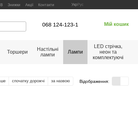
Укр
Рус
2B
Знижки
Акції
Контакти
068 124-123-1
Мій кошик
LED стрічка,
Настільні
Торшери
Лампи
неон та
лампи
комплектуючі
вше
спочатку дорожчі
за назвою
Відображення: