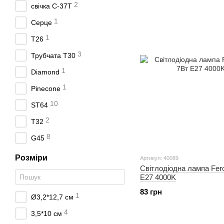
2
свiчка С-37Т
1
Серце
1
Т26
3
Трубчата Т30
1
Diamond
1
Pinecone
10
ST64
2
T32
8
G45
Розміри
Артикул: 40089
Світлодіодна лампа Fero
E27 4000K
83 грн
1
Ø3,2*12,7 см
4
3,5*10 см