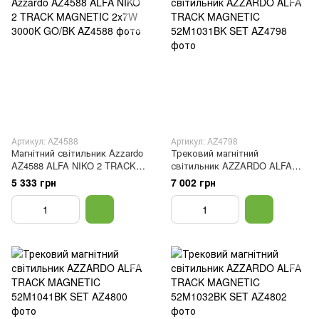
Артикул: AZ4588
Артикул: AZ4798
Магнітний світильник Azzardo
Трековий магнітний
AZ4588 ALFA NIKO 2 TRACK
світильник AZZARDO ALFA
MAGNETIC 2x7W 3000K
TRACK MAGNETIC 52M1031BK
5 333 грн
7 002 грн
GO/BK
SET