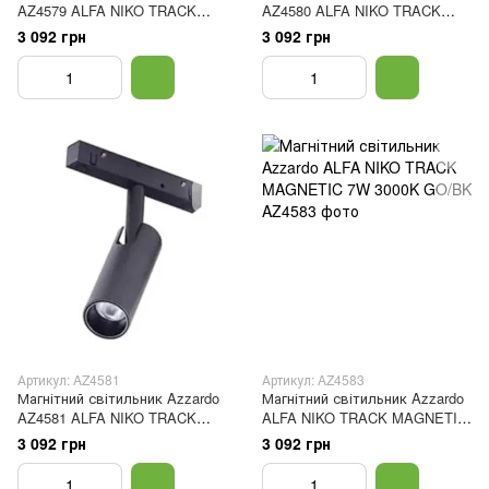
AZ4579 ALFA NIKO TRACK
AZ4580 ALFA NIKO TRACK
MAGNETIC 7W 3000K BK/BK
MAGNETIC 7W 3000K WH/BK
3 092 грн
3 092 грн
Артикул: AZ4581
Артикул: AZ4583
Магнітний світильник Azzardo
Магнітний світильник Azzardo
AZ4581 ALFA NIKO TRACK
ALFA NIKO TRACK MAGNETIC
MAGNETIC 7W 4000K BK/BK
7W 3000K GO/BK
3 092 грн
3 092 грн