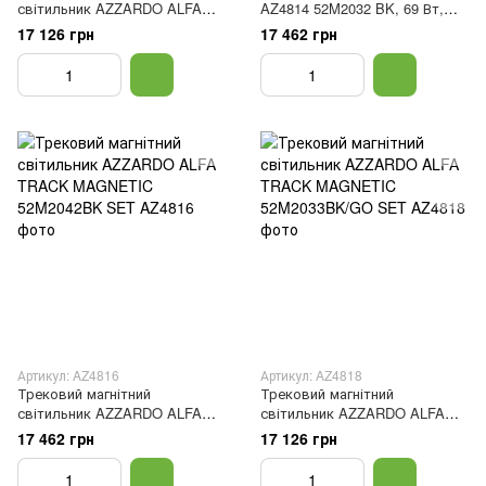
світильник AZZARDO ALFA
AZ4814 52M2032 BK, 69 Вт,
TRACK MAGNETIC 52M2041BK
3533 лм, 3000 ALFA TRACK
17 126 грн
17 462 грн
SET
MAGNETIC 52M2032BK SET
Артикул: AZ4816
Артикул: AZ4818
Трековий магнітний
Трековий магнітний
світильник AZZARDO ALFA
світильник AZZARDO ALFA
TRACK MAGNETIC 52M2042BK
TRACK MAGNETIC
17 462 грн
17 126 грн
SET
52M2033BK/GO SET