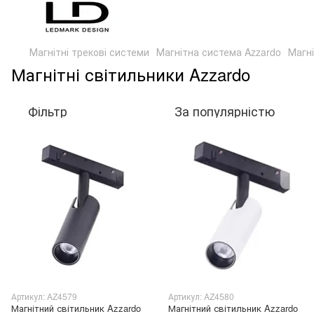
Магнітні трекові системи
Магнітна система Azzardo
Магні
Магнітні світильники Azzardo
Фільтр
За популярністю
Артикул: AZ4579
Артикул: AZ4580
Магнітний світильник Azzardo
Магнітний світильник Azzardo