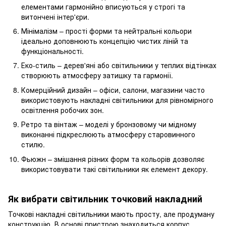
елементами гармонійно вписуються у строгі та
витончені інтер'єри.
Мінімалізм – прості форми та нейтральні кольори
ідеально доповнюють концепцію чистих ліній та
функціональності.
Еко-стиль – дерев'яні або світильники у теплих відтінках
створюють атмосферу затишку та гармонії.
Комерційний дизайн – офіси, салони, магазини часто
використовують накладні світильники для рівномірного
освітлення робочих зон.
Ретро та вінтаж – моделі у бронзовому чи мідному
виконанні підкреслюють атмосферу старовинного
стилю.
Фьюжн – змішання різних форм та кольорів дозволяє
використовувати такі світильники як елемент декору.
Як вибрати світильник точковий накладний
Точкові накладні світильники мають просту, але продуману
конструкцію. В основі пристрою знаходиться корпус,