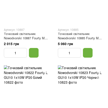
Артикул: 10887
Артикул: 10885
Точковий світильник
Точковий світильник
Nowodvorski 10887 Fourty M
Nowodvorski 10885 Fourty M
GU10 1x10W IP20 Темно-сірий
GU10 1x10W IP20 Латунний
2 015 грн
5 060 грн