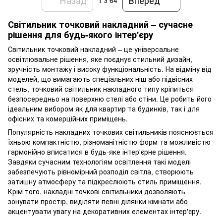
1
з 64
Світильник точковий накладний – сучасне
рішення для будь-якого інтер'єру
Світильник точковий накладний – це універсальне
освітлювальне рішення, яке поєднує стильний дизайн,
зручність монтажу і високу функціональність. На відміну від
моделей, що вимагають спеціальних ніш або підвісних
стель, точковий світильник накладного типу кріпиться
безпосередньо на поверхню стелі або стіни. Це робить його
ідеальним вибором як для квартир та будинків, так і для
офісних та комерційних приміщень.
Популярність накладних точкових світильників пояснюється
їхньою компактністю, різноманітністю форм та можливістю
гармонійно вписатися в будь-яке інтер'єрне рішення.
Завдяки сучасним технологіям освітлення такі моделі
забезпечують рівномірний розподіл світла, створюють
затишну атмосферу та підкреслюють стиль приміщення.
Крім того, накладні точкові світильники дозволяють
зонувати простір, виділяти певні ділянки кімнати або
акцентувати увагу на декоративних елементах інтер'єру.