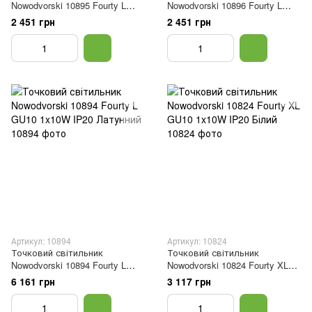
Nowodvorski 10895 Fourty L
Nowodvorski 10896 Fourty L
GU10 1x10W IP20 Світло-сірий
GU10 1x10W IP20 Темно-сірий
2 451 грн
2 451 грн
Артикул: 10894
Артикул: 10824
Точковий світильник
Точковий світильник
Nowodvorski 10894 Fourty L
Nowodvorski 10824 Fourty XL
GU10 1x10W IP20 Латунний
GU10 1x10W IP20 Білий
6 161 грн
3 117 грн