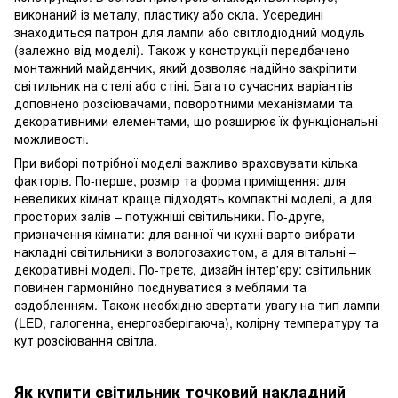
виконаний із металу, пластику або скла. Усередині
знаходиться патрон для лампи або світлодіодний модуль
(залежно від моделі). Також у конструкції передбачено
монтажний майданчик, який дозволяє надійно закріпити
світильник на стелі або стіні. Багато сучасних варіантів
доповнено розсіювачами, поворотними механізмами та
декоративними елементами, що розширює їх функціональні
можливості.
При виборі потрібної моделі важливо враховувати кілька
факторів. По-перше, розмір та форма приміщення: для
невеликих кімнат краще підходять компактні моделі, а для
просторих залів – потужніші світильники. По-друге,
призначення кімнати: для ванної чи кухні варто вибрати
накладні світильники з вологозахистом, а для вітальні –
декоративні моделі. По-третє, дизайн інтер'єру: світильник
повинен гармонійно поєднуватися з меблями та
оздобленням. Також необхідно звертати увагу на тип лампи
(LED, галогенна, енергозберігаюча), колірну температуру та
кут розсіювання світла.
Як купити світильник точковий накладний