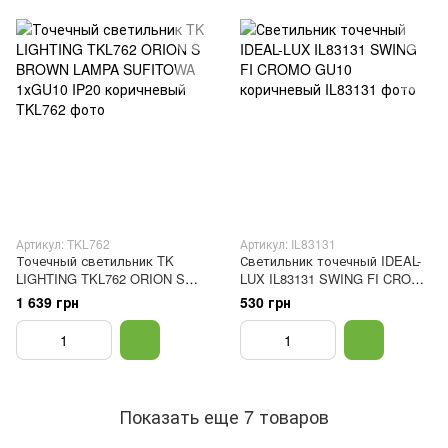
Артикул: TKL762
Артикул: IL83131
Точечный светильник TK
Светильник точечный IDEAL-
LIGHTING TKL762 ORION S
LUX IL83131 SWING FI CROMO
BROWN LAMPA SUFITOWA
GU10 коричневый
1 639 грн
530 грн
1хGU10 IP20 коричневый
Показать еще 7 товаров