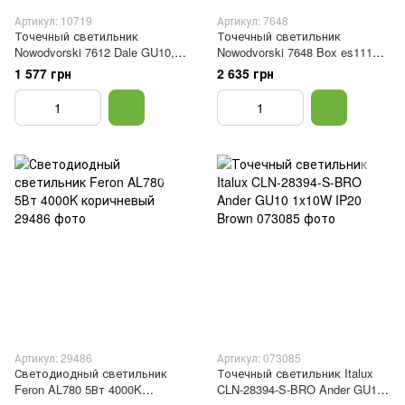
Артикул: 10719
Артикул: 7648
Точечный светильник
Точечный светильник
Nowodvorski 7612 Dale GU10,
Nowodvorski 7648 Box es111
ES111 1x15W IP20
GU10, ES111 1x15W IP20
1 577 грн
2 635 грн
Коричневый
Коричневый
Артикул: 29486
Артикул: 073085
Светодиодный светильник
Точечный светильник Italux
Feron AL780 5Вт 4000K
CLN-28394-S-BRO Ander GU10