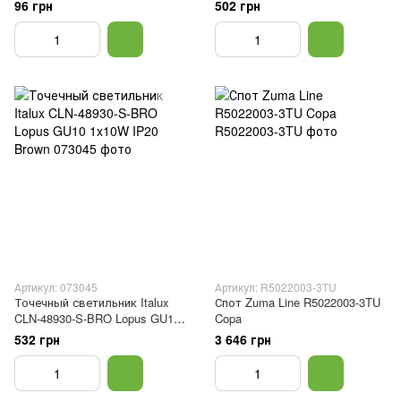
коричневый
1x10W IP20 Brown
96 грн
502 грн
Артикул: 073045
Артикул: R5022003-3TU
Точечный светильник Italux
Спот Zuma Line R5022003-3TU
CLN-48930-S-BRO Lopus GU10
Copa
1x10W IP20 Brown
532 грн
3 646 грн