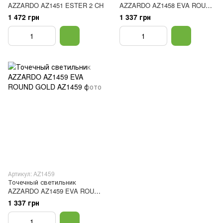
AZZARDO AZ1451 ESTER 2 CH
AZZARDO AZ1458 EVA ROUND
CHROME
1 472 грн
1 337 грн
Артикул: AZ1459
Точечный светильник
AZZARDO AZ1459 EVA ROUND
GOLD
1 337 грн