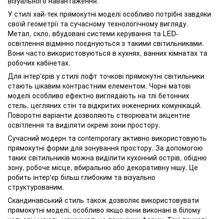
візуального навантаження.
У стилі хай-тек прямокутні моделі особливо потрібні завдяки
своїй геометрії та сучасному технологічному вигляду.
Метал, скло, вбудовані системи керування та LED-
освітлення відмінно поєднуються з такими світильниками.
Вони часто використовуються в кухнях, ванних кімнатах та
робочих кабінетах.
Для інтер'єрів у стилі лофт точкові прямокутні світильники
стають цікавим контрастним елементом. Чорні матові
моделі особливо ефектно виглядають на тлі бетонних
стель, цегляних стін та відкритих інженерних комунікацій.
Поворотні варіанти дозволяють створювати акцентне
освітлення та виділяти окремі зони простору.
Сучасний модерн та contemporary активно використовують
прямокутні форми для зонування простору. За допомогою
таких світильників можна виділити кухонний острів, обідню
зону, робоче місце, вбиральню або декоративну нішу. Це
робить інтер'єр більш глибоким та візуально
структурованим.
Скандинавський стиль також дозволяє використовувати
прямокутні моделі, особливо якщо вони виконані в білому