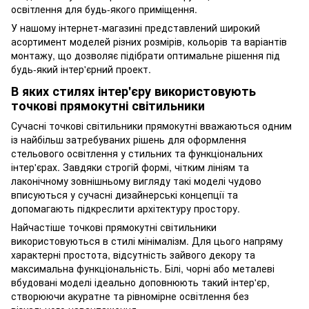
освітлення для будь-якого приміщення.
У нашому інтернет-магазині представлений широкий
асортимент моделей різних розмірів, кольорів та варіантів
монтажу, що дозволяє підібрати оптимальне рішення під
будь-який інтер'єрний проект.
В яких стилях інтер'єру використовують
точкові прямокутні світильники
Сучасні точкові світильники прямокутні вважаються одним
із найбільш затребуваних рішень для оформлення
стельового освітлення у стильних та функціональних
інтер'єрах. Завдяки строгій формі, чітким лініям та
лаконічному зовнішньому вигляду такі моделі чудово
вписуються у сучасні дизайнерські концепції та
допомагають підкреслити архітектуру простору.
Найчастіше точкові прямокутні світильники
використовуються в стилі мінімалізм. Для цього напряму
характерні простота, відсутність зайвого декору та
максимальна функціональність. Білі, чорні або металеві
вбудовані моделі ідеально доповнюють такий інтер'єр,
створюючи акуратне та рівномірне освітлення без