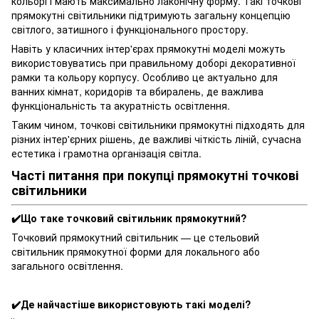
кольорі і мають максимально лаконічну форму. Такі точкові
прямокутні світильники підтримують загальну концепцію
світлого, затишного і функціонального простору.
Навіть у класичних інтер'єрах прямокутні моделі можуть
використовуватись при правильному доборі декоративної
рамки та кольору корпусу. Особливо це актуально для
ванних кімнат, коридорів та вбиралень, де важлива
функціональність та акуратність освітлення.
Таким чином, точкові світильники прямокутні підходять для
різних інтер'єрних рішень, де важливі чіткість ліній, сучасна
естетика і грамотна організація світла.
Часті питання при покупці прямокутні точкові
світильники
✔️Що таке точковий світильник прямокутний?
Точковий прямокутний світильник — це стельовий
світильник прямокутної форми для локального або
загального освітлення.
✔️Де найчастіше використовують такі моделі?