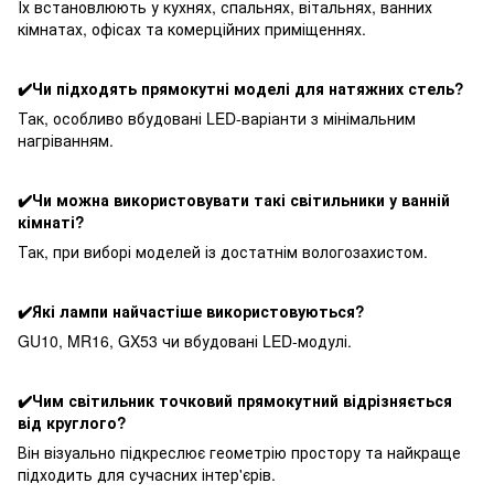
Їх встановлюють у кухнях, спальнях, вітальнях, ванних
кімнатах, офісах та комерційних приміщеннях.
✔️Чи підходять прямокутні моделі для натяжних стель?
Так, особливо вбудовані LED-варіанти з мінімальним
нагріванням.
✔️Чи можна використовувати такі світильники у ванній
кімнаті?
Так, при виборі моделей із достатнім вологозахистом.
✔️Які лампи найчастіше використовуються?
GU10, MR16, GX53 чи вбудовані LED-модулі.
✔️Чим світильник точковий прямокутний відрізняється
від круглого?
Він візуально підкреслює геометрію простору та найкраще
підходить для сучасних інтер'єрів.