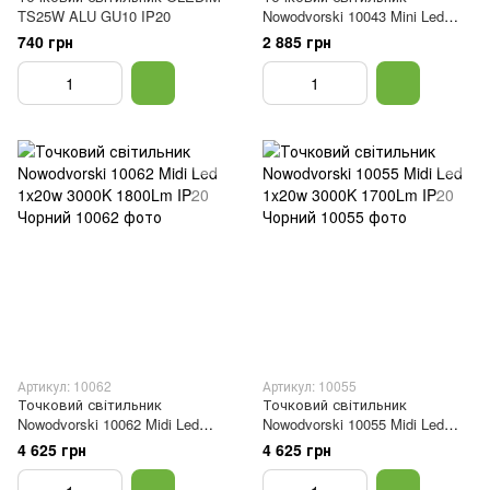
TS25W ALU GU10 IP20
Nowodvorski 10043 Mini Led
1x10w 4000K 660Lm IP20 Білий
740 грн
2 885 грн
Артикул: 10062
Артикул: 10055
Точковий світильник
Точковий світильник
Nowodvorski 10062 Midi Led
Nowodvorski 10055 Midi Led
1x20w 3000K 1800Lm IP20
1x20w 3000K 1700Lm IP20
4 625 грн
4 625 грн
Чорний
Чорний