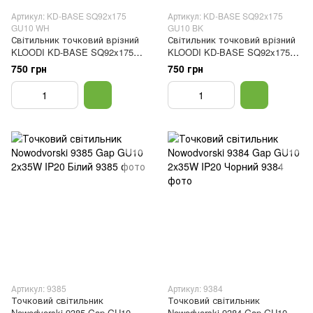
Артикул: KD-BASE SQ92x175
Артикул: KD-BASE SQ92x175
GU10 WH
GU10 BK
Світильник точковий врізний
Світильник точковий врізний
KLOODI KD-BASE SQ92x175
KLOODI KD-BASE SQ92x175
GU10 WH білий
GU10 BK чорний
750 грн
750 грн
Артикул: 9385
Артикул: 9384
Точковий світильник
Точковий світильник
Nowodvorski 9385 Gap GU10
Nowodvorski 9384 Gap GU10