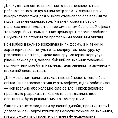
Для кухні такі світильники часто встановлюють над
робочою зоною чи кухонним островом. У спальні вони
використовуються для м'якого стельового освітлення та
підсвічування окремих зон. У ванній кімнаті потрібні
вологозахищені моделі з високим рівнем безпеки. У офісах
та комерційних приміщеннях прямокутні форми особливо
цінуються за строгий та професійний зовнішній вигляд.
При виборі важливо враховувати як форму, а й технічні
характеристики: потужність, колірну температуру, кут
розсіювання світла, індекс кольору, матеріал корпусу і
рівень захисту від вологи. Якісний світильник точковий
прямокутний має бути надійним, довговічним та зручним у
щоденній експлуатації.
Для житлових приміщень частіше вибирають тепле біле
світло, яке створює затишну атмосферу, а для робочих зон
— нейтральне або холодне біле світло. Також важливо
правильно розрахувати кількість світильників, щоб
освітлення було рівномірним та комфортним.
Якщо ви хочете поєднати сучасний дизайн, практичність і
довговічність, варто купити прямокутні точкові світильники,
які допоможуть створити стильне і функціональне