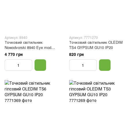
Артикул: 8940
Артикул: 7771270
Точковий світильник
Точковий світильник OLEDIM
Nowodvorski 8940 Eye mod
TS4 GYPSUM GU10 IP20
GU10 2x35W IP20 Чорний
4 770 грн
820 грн