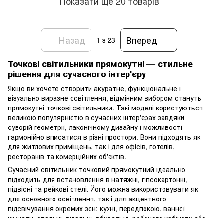
Показати ще 20 товарів
Назад
Вперед
1
з 23
Точкові світильники прямокутні — стильне
рішення для сучасного інтер'єру
Якщо ви хочете створити акуратне, функціональне і
візуально виразне освітлення, відмінним вибором стануть
прямокутні точкові світильники. Такі моделі користуються
великою популярністю в сучасних інтер'єрах завдяки
суворій геометрії, лаконічному дизайну і можливості
гармонійно вписатися в різні простори. Вони підходять як
для житлових приміщень, так і для офісів, готелів,
ресторанів та комерційних об'єктів.
Сучасний світильник точковий прямокутний ідеально
підходить для встановлення в натяжні, гіпсокартонні,
підвісні та рейкові стелі. Його можна використовувати як
для основного освітлення, так і для акцентного
підсвічування окремих зон: кухні, передпокою, ванної