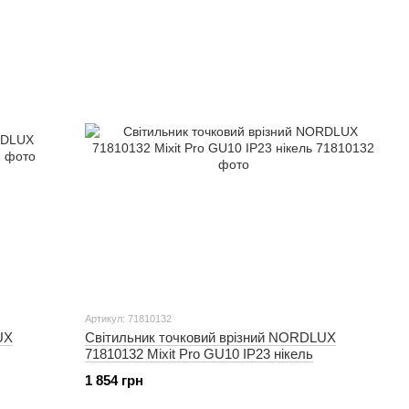
Артикул: 71810132
UX
Світильник точковий врізний NORDLUX
71810132 Mixit Pro GU10 IP23 нікель
1 854 грн