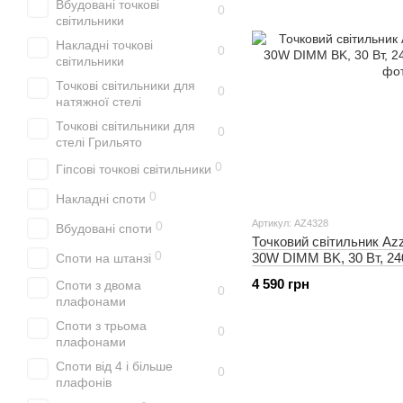
Вбудовані точкові
0
світильники
Накладні точкові
0
світильники
Точкові світильники для
0
натяжної стелі
Точкові світильники для
0
стелі Грильято
0
Гіпсові точкові світильники
0
Накладні споти
Артикул: AZ4328
0
Вбудовані споти
Точковий світильник Az
0
30W DIMM BK, 30 Вт, 24
Споти на штанзі
4 590 грн
Споти з двома
0
плафонами
Споти з трьома
0
плафонами
Споти від 4 і більше
0
плафонів