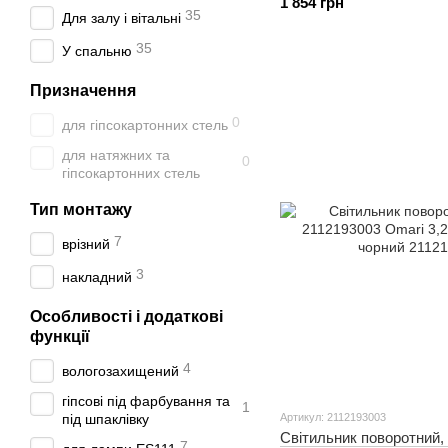
1 854 грн
35
Для залу і вітальні
35
У спальню
Призначення
0
для гіпсокартонних стель
для натяжних та
0
гіпсокартонних стель
Тип монтажу
7
врізний
3
накладний
Особливості і додаткові
функції
4
вологозахищений
гіпсові під фарбування та
1
Артикул: 2112193003
під шпаклівку
Світильник поворотний, 
7