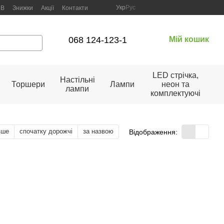
Укр
Рус
2B
Знижки
Акції
Контакти
068 124-123-1
Мій кошик
LED стрічка,
Настільні
Торшери
Лампи
неон та
лампи
комплектуючі
вше
спочатку дорожчі
за назвою
Відображення: