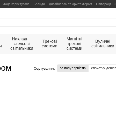
Угода користувача
Бренди
Дизайнерам та архітекторам
Співпраця B
Накладні і
Магнітні
Трекові
Вуличні
стельові
трекові
и
системи
світильники
світильники
системи
ром
за популярністю
спочатку деше
Сортування: