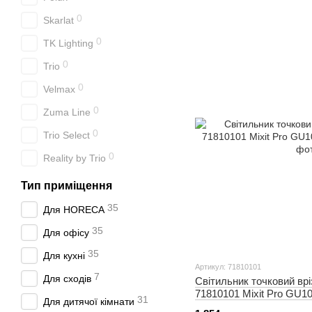
0
Skarlat
0
TK Lighting
0
Trio
0
Velmax
0
Zuma Line
0
Trio Select
0
Reality by Trio
Тип приміщення
35
Для HORECA
35
Для офісу
35
Для кухні
Артикул: 71810101
7
Для сходів
Світильник точковий в
71810101 Mixit Pro GU10
31
Для дитячої кімнати