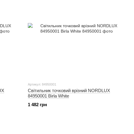
Артикул: 84950001
UX
Світильник точковий врізний NORDLUX
84950001 Birla White
1 482 грн