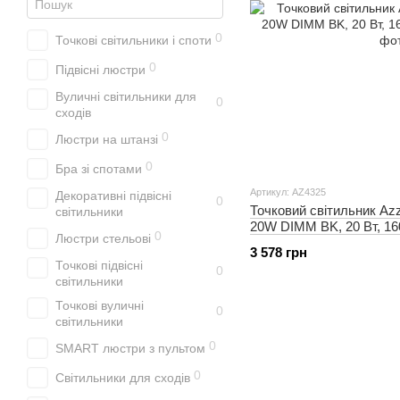
0
Точкові світильники і споти
0
Підвісні люстри
Вуличні світильники для
0
сходів
0
Люстри на штанзі
0
Бра зі спотами
Артикул: AZ4325
Декоративні підвісні
0
Точковий світильник Az
світильники
20W DIMM BK, 20 Вт, 16
0
Люстри стельові
3 578 грн
Точкові підвісні
0
світильники
Точкові вуличні
0
світильники
0
SMART люстри з пультом
0
Світильники для сходів