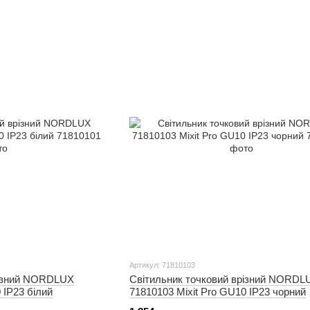
Артикул: 71810103
різний NORDLUX
Світильник точковий врізний NORDL
 IP23 білий
71810103 Mixit Pro GU10 IP23 чорний