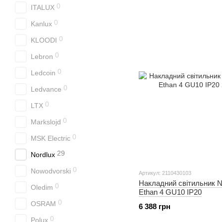
0
ITALUX
0
Kanlux
0
KLOODI
0
Lebron
0
Ledcoin
0
Ledvance
0
LTX
0
Markslojd
0
MSK Electric
29
Nordlux
0
Nowodvorski
Артикул: 2110430103
Накладний світильник
0
Oledim
Ethan 4 GU10 IP20
0
OSRAM
6 388 грн
0
Polux