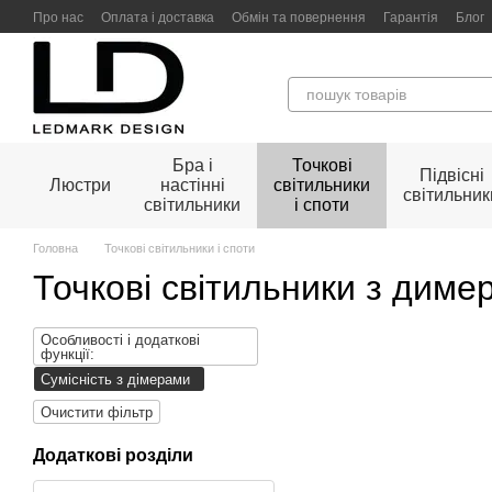
Перейти до основного контенту
Про нас
Оплата і доставка
Обмін та повернення
Гарантія
Блог
Бра і
Точкові
Підвісні
Люстри
настінні
світильники
світильник
світильники
і споти
Головна
Точкові світильники і споти
Точкові світильники з диме
Особливості і додаткові
функції:
Сумiснiсть з дiмерами
Очистити фільтр
Додаткові розділи