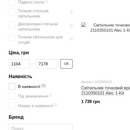
0
Підвісні споти
Точкові стельові
0
світильники
Декоративні стельові
0
світильники
Точкові світильники для
0
сходів
Ціна, грн
Від Ціна, грн
До Ціна, грн
ОК
Наявність
Артикул: 2110350101
35
В наявності
Світильник точковий в
2110350101 Alec 1-Kit
0
Під замовлення
1 739 грн
0
Немає в наявності
Бренд