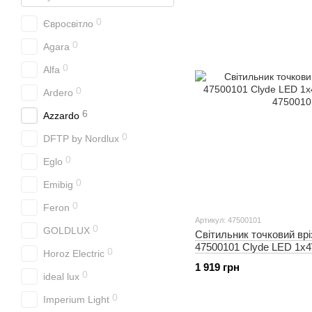
0
Євросвітло
0
Agara
0
Alfa
0
Ardero
6
Azzardo
0
DFTP by Nordlux
0
Eglo
0
Emibig
0
Feron
Артикул: 47500101
0
GOLDLUX
Світильник точковий в
47500101 Clyde LED 1x
0
Horoz Electric
1 919 грн
0
ideal lux
0
Imperium Light