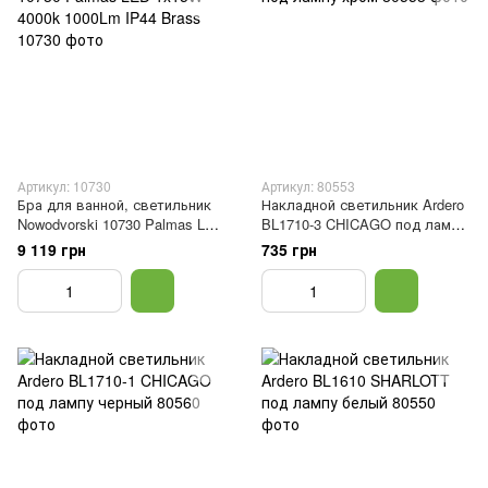
Артикул: 10730
Артикул: 80553
Бра для ванной, светильник
Накладной светильник Ardero
Nowodvorski 10730 Palmas LED
BL1710-3 CHICAGO под лампу
1x15W 4000k 1000Lm IP44
хром
9 119 грн
735 грн
Brass