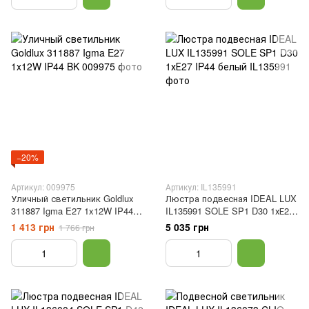
−20%
Артикул: 009975
Артикул: IL135991
Уличный светильник Goldlux
Люстра подвесная IDEAL LUX
311887 Igma E27 1x12W IP44
IL135991 SOLE SP1 D30 1хЕ27
BK
IP44 белый
1 413 грн
5 035 грн
1 766 грн