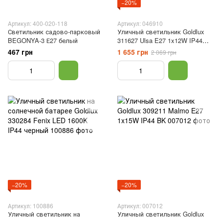
−20%
Артикул: 400-020-118
Артикул: 046910
Светильник садово-парковый
Уличный светильник Goldlux
BEGONYA-3 Е27 белый
311627 Ulsa E27 1x12W IP44
BK
467 грн
1 655 грн
2 069 грн
−20%
−20%
Артикул: 100886
Артикул: 007012
Уличный светильник на
Уличный светильник Goldlux