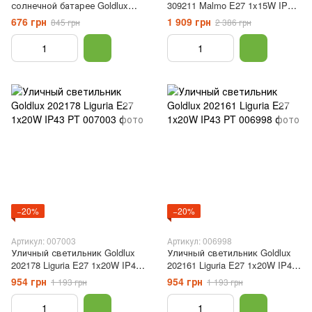
солнечной батарее Goldlux
309211 Malmo E27 1x15W IP44
330284 Fenix ​​LED 1600K IP44
BK
676 грн
1 909 грн
845 грн
2 386 грн
черный
−20%
−20%
Артикул: 007003
Артикул: 006998
Уличный светильник Goldlux
Уличный светильник Goldlux
202178 Liguria E27 1x20W IP43
202161 Liguria E27 1x20W IP43
PT
PT
954 грн
954 грн
1 193 грн
1 193 грн