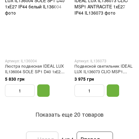
Артикул: IL136004
Артикул: IL136073
Люстра подвесная IDEAL LUX
Подвесной светильник IDEAL
IL136004 SOLE SP1 D40 1хЕ27
LUX IL136073 CLIO MSP1
IP44 белый
ANTRACITE 1хЕ27 IP44
5 830 грн
3 975 грн
Показать еще 20 товаров
Назад
Вперед