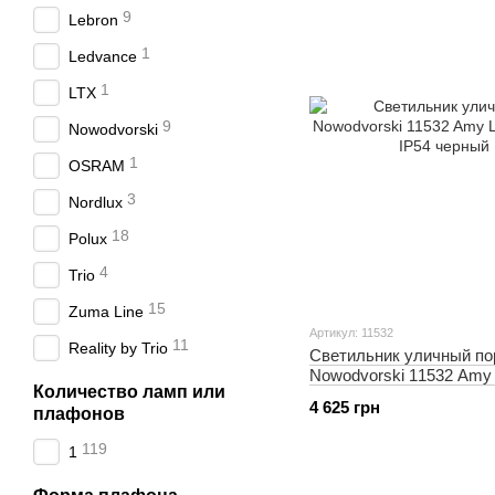
9
Lebron
1
Ledvance
1
LTX
9
Nowodvorski
1
OSRAM
3
Nordlux
18
Polux
4
Trio
15
Zuma Line
Артикул: 11532
11
Reality by Trio
Светильник уличный по
Nowodvorski 11532 Amy
Количество ламп или
170Lm IP54 черный
4 625 грн
плафонов
119
1