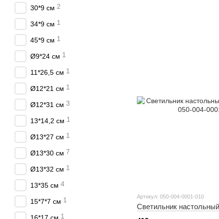
2
30*9 см
1
34*9 см
1
45*9 см
1
Ø9*24 см
1
11*26,5 см
1
Ø12*21 см
3
Ø12*31 см
1
13*14,2 см
1
Ø13*27 см
7
Ø13*30 см
1
Ø13*32 см
4
13*35 см
Артикул: 050-004-0001-010
1
15*7*7 см
Светильник настольны
1
16*17 см