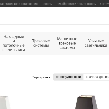
ьзовательское соглашение
Бренды
Дизайнерам и архитекторам
Сотру
Накладные
Магнитные
и
Трековые
Уличные
трековые
потолочные
системы
светильники
системы
светильники
по популярности
сначала дешев
Сортировка: