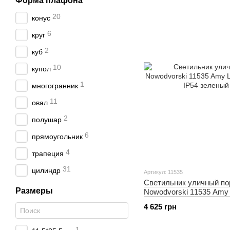
Форма плафона
20
конус
6
круг
2
куб
10
купол
1
многогранник
11
овал
2
полушар
6
прямоугольник
4
трапеция
31
цилиндр
Артикул: 11535
Светильник уличный по
Размеры
Nowodvorski 11535 Amy
170Lm IP54 зеленый
4 625 грн
1