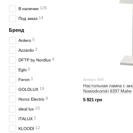
126
В наличии
14
Под заказ
Бренд
5
Ardero
2
Azzardo
4
DFTP by Nordlux
6
Eglo
1
Feron
Артикул: 8397
Настольная лампа с ак
19
GOLDLUX
Nowodvorski 8397 Mahe
168Lm IP54 Wh
8
Horoz Electric
5 921 грн
10
ideal lux
1
ITALUX
12
KLOODI