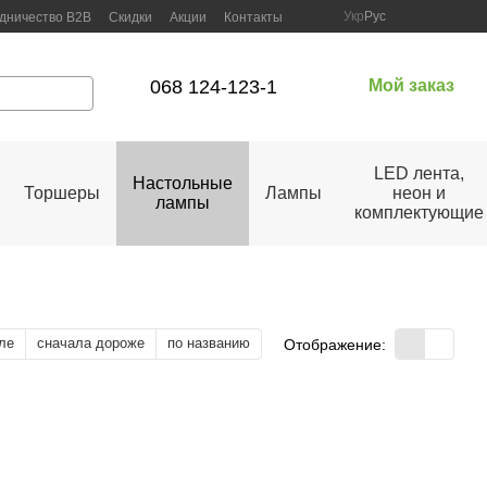
Укр
Рус
дничество B2B
Скидки
Акции
Контакты
068 124-123-1
Мой заказ
LED лента,
Настольные
Торшеры
Лампы
неон и
лампы
комплектующие
ле
сначала дороже
по названию
Отображение: