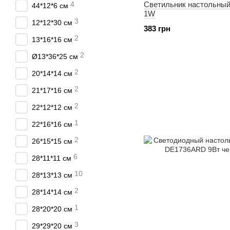
Светильник настольн
4
44*12*6 см
1W
3
12*12*30 см
383 грн
2
13*16*16 см
2
Ø13*36*25 см
2
20*14*14 см
2
21*17*16 см
2
22*12*12 см
1
22*16*16 см
2
26*15*15 см
6
28*11*11 см
10
28*13*13 см
2
28*14*14 см
1
28*20*20 см
3
29*29*20 см