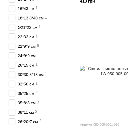
413 грн
1
16*43 см
1
18*13,8*40 см
1
Ø21*22 см
1
22*32 см
6
22*9*9 см
1
24*9*9 см
1
26*15 см
1
30*30,5*15 см
1
32*56 см
2
35*25 см
3
35*8*8 см
2
38*11 см
2
26*20*7 см
Артикул: 050-005-0001-010