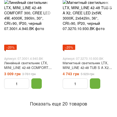
−20%
−20%
Артикул: 07.3001.4.940.BK
Артикул: 07.3270.10.930.BK
Линейный светильник LTX,
Магнитный светильник LTX,
MINI_LINE 42-48 COMFORT
MINI_LINE 42-48 TUB S A X2,
300, CREE LED 4W, 4000K,
CREE LED 2x5W, 3000K,
3 009 грн
4 743 грн
3 761 грн
5 929 грн
390lm, 30°, CRI>90, IP20,
2x642lm, 36°, CRI>90, IP20,
черный
черный
Показать еще 20 товаров