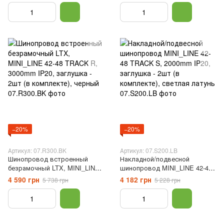
черный
белый
−20%
−20%
Артикул: 07.R300.BK
Артикул: 07.S200.LB
Шинопровод встроенный
Накладной/подвесной
безрамочный LTX, MINI_LINE
шинопровод MINI_LINE 42-48
42-48 TRACK R, 3000mm IP20,
TRACK S, 2000mm IP20,
4 590 грн
4 182 грн
5 738 грн
5 228 грн
заглушка - 2шт (в комплекте),
заглушка - 2шт (в комплекте),
черный
светлая латунь