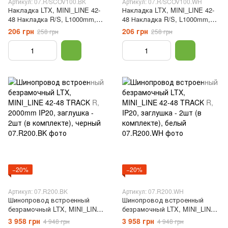
Артикул: 07.R/SCOV100.BK
Артикул: 07.R/SCOV100.WH
Накладка LTX, MINI_LINE 42-
Накладка LTX, MINI_LINE 42-
48 Накладка R/S, L1000mm,
48 Накладка R/S, L1000mm,
W15.4mm, H8mm, черный
W15.4mm, H8mm, белый
206 грн
206 грн
258 грн
258 грн
−20%
−20%
Артикул: 07.R200.BK
Артикул: 07.R200.WH
Шинопровод встроенный
Шинопровод встроенный
безрамочный LTX, MINI_LINE
безрамочный LTX, MINI_LINE
42-48 TRACK R, 2000mm IP20,
42-48 TRACK R, IP20,
3 958 грн
3 958 грн
4 948 грн
4 948 грн
заглушка - 2шт (в комплекте),
заглушка - 2шт (в комплекте),