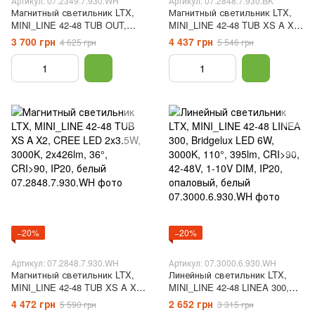
Артикул: 07.2349.7.930.WH
Артикул: 07.2848.7.930.BK
Магнитный светильник LTX,
Магнитный светильник LTX,
MINI_LINE 42-48 TUB OUT,
MINI_LINE 42-48 TUB XS A X2,
CREE LED 2x3.5W, 3000K,
CREE LED 2x3.5W, 3000K,
3 700 грн
4 437 грн
4 625 грн
5 546 грн
2x265lm, 50°, CRI>90, IP20,
2x426lm, 36°, CRI>90, IP20,
белый
черный
−20%
−20%
Артикул: 07.2848.7.930.WH
Артикул: 07.3000.6.930.WH
Магнитный светильник LTX,
Линейный светильник LTX,
MINI_LINE 42-48 TUB XS A X2,
MINI_LINE 42-48 LINEA 300,
CREE LED 2x3.5W, 3000K,
Bridgelux LED 6W, 3000K, 110°,
4 472 грн
2 652 грн
5 590 грн
3 315 грн
2x426lm, 36°, CRI>90, IP20,
395lm, CRI>90, 42-48V, 1-10V