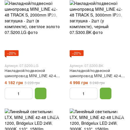
−20%
−20%
Артикул: 07.S200.LG
Артикул: 07.S300.BK
Накладной/подвесной
Накладной/подвесной
шинопровод MINI_LINE 42-48
шинопровод MINI_LINE 42-48
TRACK S, 2000mm IP20,
TRACK S, 3000mm IP20,
4 182 грн
4 998 грн
5 228 грн
6 248 грн
заглушка - 2шт (в комплекте),
заглушка - 2шт (у комплекте),
светлое золото
черный