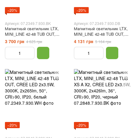
−20%
−20%
Артикул: 07.2349.7.930.BK
Артикул: 07.2349.7.930.DB
Магнитный светильник LTX,
Магнитный светильник LTX,
MINI_LINE 42-48 TUB OUT,
MINI_LINE 42-48 TUB OUT,
CREE LED 2x3.5W, 3000K,
CREE LED 2x3.5W, 3000K,
3 700 грн
4 131 грн
4 625 грн
5 164 грн
2x265lm, 50°, CRI>90, IP20,
2x265lm, 50°, CRI>90, IP20,
черный
бриллиантово-черный
−20%
−20%