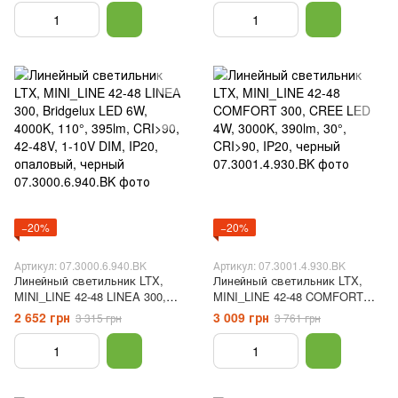
белый
DIM, IP20, опаловый, белый
−20%
−20%
Артикул: 07.3000.6.940.BK
Артикул: 07.3001.4.930.BK
Линейный светильник LTX,
Линейный светильник LTX,
MINI_LINE 42-48 LINEA 300,
MINI_LINE 42-48 COMFORT
Bridgelux LED 6W, 4000K, 110°,
300, CREE LED 4W, 3000K,
2 652 грн
3 009 грн
3 315 грн
3 761 грн
395lm, CRI>90, 42-48V, 1-10V
390lm, 30°, CRI>90, IP20,
DIM, IP20, опаловый, черный
черный