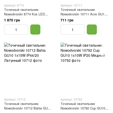
Артикул: 8774
Артикул: 10711
Точечный светильник
Точечный светильник
Nowodvorski 8774 Kos LED
Nowodvorski 10711 Acre GU10
1x24W 4000K 2200KLm IP44
1x15W IP44/20 Brass
1 870 грн
711 грн
Белый
Артикул: 10712
Артикул: 10792
Точечный светильник
Точечный светильник
Nowodvorski 10712 Bahia GU10
Nowodvorski 10792 Cup GU10
1x15W IP44/20 Латунный
1x10W IP20 Медный