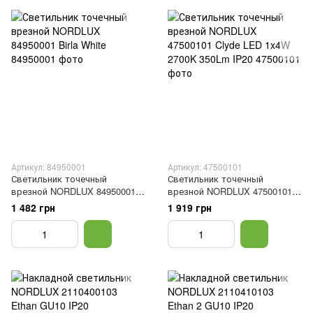
Артикул: 84950001
Артикул: 47500101
Светильник точечный
Светильник точечный
врезной NORDLUX 84950001
врезной NORDLUX 47500101
Birla White
Clyde LED 1x4W 2700K 350Lm
1 482 грн
1 919 грн
IP20