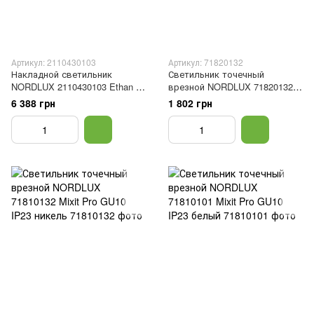
Артикул: 2110430103
Артикул: 71820132
Накладной светильник
Светильник точечный
NORDLUX 2110430103 Ethan 4
врезной NORDLUX 71820132
GU10 IP20
Mixit GU10 IP23
6 388 грн
1 802 грн