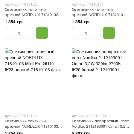
Артикул: 71810132
Артикул: 71810101
Светильник точечный
Светильник точечный
врезной NORDLUX 71810132
врезной NORDLUX 71810101
Mixit Pro GU10 IP23 никель
Mixit Pro GU10 IP23 белый
1 854 грн
1 854 грн
Артикул: 71810103
Артикул: 2112193001
Светильник точечный
Светильник поворотный, спот
врезной NORDLUX 71810103
Nordlux 2112193001 Omari 3,2W
Mixit Pro GU10 IP23 черный
320lm 2700K IP20 белый
1 854 грн
5 807 грн