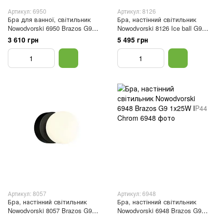
Артикул: 6950
Артикул: 8126
Бра для ванної, світильник
Бра, настінний світильник
Nowodvorski 6950 Brazos G9
Nowodvorski 8126 Ice ball G9
2x25W IP44 Chrom
1x25W IP44 Brown
3 610 грн
5 495 грн
Артикул: 8057
Артикул: 6948
Бра, настінний світильник
Бра, настінний світильник
Nowodvorski 8057 Brazos G9
Nowodvorski 6948 Brazos G9