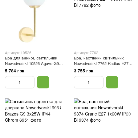
Артикул: 10526
Артикул: 7762
Бра для ванної, світильник
Бра, настінний світильник
Nowodvorski 10526 Agave G9
Nowodvorski 7762 Radius E27
1x5W IP44 Br
1x60W IP20 Bl
5 784 грн
3 755 грн