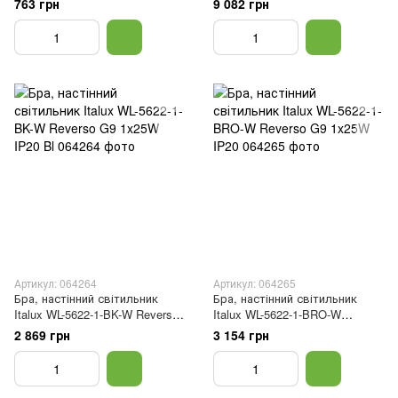
763 грн
9 082 грн
Chrome
Артикул: 064264
Артикул: 064265
Бра, настінний світильник
Бра, настінний світильник
Italux WL-5622-1-BK-W Reverso
Italux WL-5622-1-BRO-W
G9 1x25W IP20 Bl
Reverso G9 1x25W IP20
2 869 грн
3 154 грн