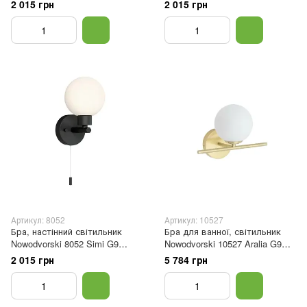
1x25W IP44 Bl
1x25W IP44 Chrom
2 015 грн
2 015 грн
Артикул: 8052
Артикул: 10527
Бра, настінний світильник
Бра для ванної, світильник
Nowodvorski 8052 Simi G9
Nowodvorski 10527 Aralia G9
1x25W IP44 Bl
1x5W IP44 Br
2 015 грн
5 784 грн