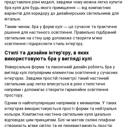
представлені різні моделі, завдяки чому можна легко купити
бра куля для будь-якого приміщення — від компактних
варіантів для коридору до дизайнерських світильників для
вітальні.
Таким чином, бра у формі кулі — це сучасне та практичне
рішення для настінного освітлення. Правильно підібраний
світильник на стіну шар допоможе створити м'яке
освітлення і підкреслити стиль інтер'єру.
Стилі та дизайни інтер'єру, в яких
використовують бра у вигляді кулі
Універсальна форма та лаконічний дизайн роблять бра у
вигляді кулі популярним елементом освітлення у сучасних
інтер'єрах. Завдяки простій геометрії такий настінний
світильник шар легко вписується в різні стилістичні
напрями і допомагає створити гармонійне освітлення
простору.
Одним із найпопулярніших напрямків є мінімалізм. У таких
інтер'єрах використовуються прості форми та нейтральні
кольори. Компактна настінна світильник куля ідеально
відповідає цим принципам. Білі чи матові скляні плафони
створюють м'яке світло та не перевантажують простір