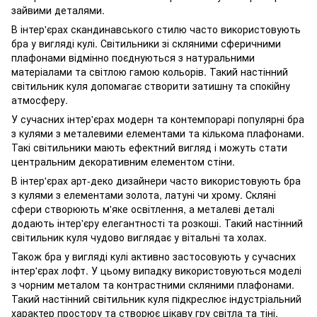
зайвими деталями.
В інтер'єрах скандинавського стилю часто використовують
бра у вигляді кулі. Світильники зі скляними сферичними
плафонами відмінно поєднуються з натуральними
матеріалами та світлою гамою кольорів. Такий настінний
світильник куля допомагає створити затишну та спокійну
атмосферу.
У сучасних інтер'єрах модерн та контемпорарі популярні бра
з кулями з металевими елементами та кількома плафонами.
Такі світильники мають ефектний вигляд і можуть стати
центральним декоративним елементом стіни.
В інтер'єрах арт-деко дизайнери часто використовують бра
з кулями з елементами золота, латуні чи хрому. Скляні
сфери створюють м'яке освітлення, а металеві деталі
додають інтер'єру елегантності та розкоші. Такий настінний
світильник куля чудово виглядає у вітальні та холах.
Також бра у вигляді кулі активно застосовують у сучасних
інтер'єрах лофт. У цьому випадку використовуються моделі
з чорним металом та контрастними скляними плафонами.
Такий настінний світильник куля підкреслює індустріальний
характер простору та створює цікаву гру світла та тіні.