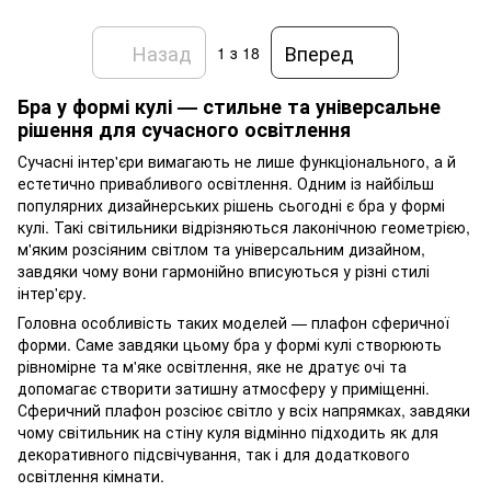
Назад
Вперед
1
з 18
Бра у формі кулі — стильне та універсальне
рішення для сучасного освітлення
Сучасні інтер'єри вимагають не лише функціонального, а й
естетично привабливого освітлення. Одним із найбільш
популярних дизайнерських рішень сьогодні є бра у формі
кулі. Такі світильники відрізняються лаконічною геометрією,
м'яким розсіяним світлом та універсальним дизайном,
завдяки чому вони гармонійно вписуються у різні стилі
інтер'єру.
Головна особливість таких моделей — плафон сферичної
форми. Саме завдяки цьому бра у формі кулі створюють
рівномірне та м'яке освітлення, яке не дратує очі та
допомагає створити затишну атмосферу у приміщенні.
Сферичний плафон розсіює світло у всіх напрямках, завдяки
чому світильник на стіну куля відмінно підходить як для
декоративного підсвічування, так і для додаткового
освітлення кімнати.