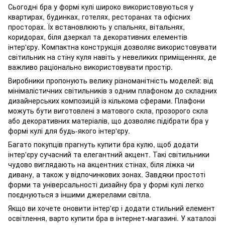
Сьогодні бра у формі кулі широко використовуються у
квартирах, будинках, готелях, ресторанах та офісних
просторах. Їх встановлюють у спальнях, вітальнях,
коридорах, біля дзеркал та декоративних елементів
інтер'єру. Компактна конструкція дозволяє використовувати
світильник на стіну куля навіть у невеликих приміщеннях, де
важливо раціонально використовувати простір.
Виробники пропонують велику різноманітність моделей: від
мінімалістичних світильників з одним плафоном до складних
дизайнерських композицій із кількома сферами. Плафони
можуть бути виготовлені з матового скла, прозорого скла
або декоративних матеріалів, що дозволяє підібрати бра у
формі кулі для будь-якого інтер'єру.
Багато покупців прагнуть купити бра кулю, щоб додати
інтер'єру сучасний та елегантний акцент. Такі світильники
чудово виглядають на акцентних стінах, біля ліжка чи
дивану, а також у відпочинкових зонах. Завдяки простоті
форми та універсальності дизайну бра у формі кулі легко
поєднуються з іншими джерелами світла.
Якщо ви хочете оновити інтер'єр і додати стильний елемент
освітлення, варто купити бра в інтернет-магазині. У каталозі