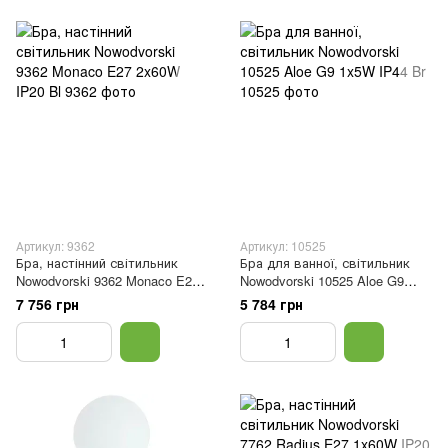
Артикул: 9362
Артикул: 10525
Бра, настінний світильник
Бра для ванної, світильник
Nowodvorski 9362 Monaco E27
Nowodvorski 10525 Aloe G9
2x60W IP20 Bl
1x5W IP44 Br
7 756 грн
5 784 грн