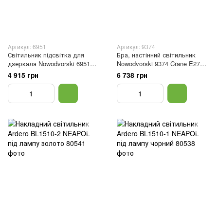
Артикул: 6951
Артикул: 9374
Світильник підсвітка для
Бра, настінний світильник
дзеркала Nowodvorski 6951
Nowodvorski 9374 Crane E27
Brazos G9 3x25W IP44 Chrom
1x60W IP20 Bl
4 915 грн
6 738 грн