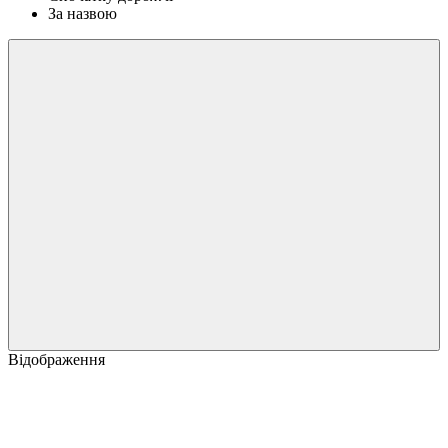
За назвою
Відображення