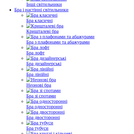
Інші світильники
Бра і настінні світильники
Бра класичні
Кришталеві бра
Бра з плафонами та абажурами
Бра лофт
Бра дизайнерські
Бра лінійні
Неонові бра
Бра зі спотами
Бра односторонні
Бра двосторонні
Бра тубуси