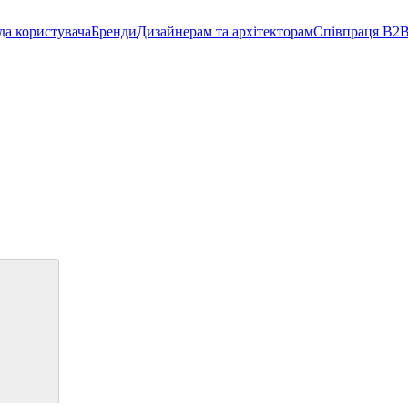
да користувача
Бренди
Дизайнерам та архітекторам
Співпраця B2