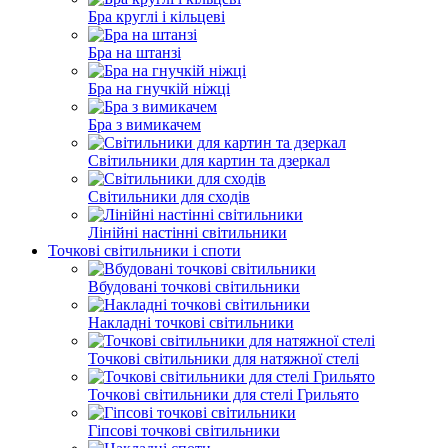
Бра круглі і кільцеві
Бра на штанзі
Бра на гнучкій ніжці
Бра з вимикачем
Світильники для картин та дзеркал
Світильники для сходів
Лінійні настінні світильники
Точкові світильники і споти
Вбудовані точкові світильники
Накладні точкові світильники
Точкові світильники для натяжної стелі
Точкові світильники для стелі Грильято
Гіпсові точкові світильники