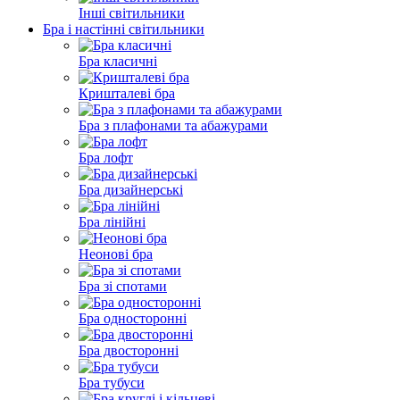
Інші світильники
Бра і настінні світильники
Бра класичні
Кришталеві бра
Бра з плафонами та абажурами
Бра лофт
Бра дизайнерські
Бра лінійні
Неонові бра
Бра зі спотами
Бра односторонні
Бра двосторонні
Бра тубуси