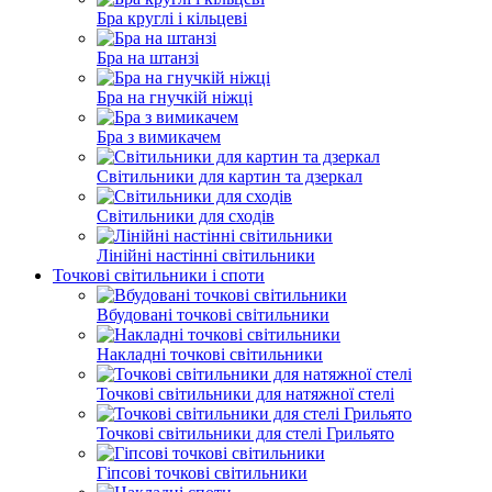
Бра круглі і кільцеві
Бра на штанзі
Бра на гнучкій ніжці
Бра з вимикачем
Світильники для картин та дзеркал
Світильники для сходів
Лінійні настінні світильники
Точкові світильники і споти
Вбудовані точкові світильники
Накладні точкові світильники
Точкові світильники для натяжної стелі
Точкові світильники для стелі Грильято
Гіпсові точкові світильники