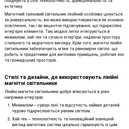
поєднують у собі технологічність, функціональність та
естетику.
Магнітний трековий світильник лінійний особливо цінується
за універсальність: він може використовуватися як основне
освітлення, так і як акцентне підсвічування, що підкреслює
інтер'єрні елементи. Такі моделі легко інтегруються в
мінімалізм, хай-тек та сучасні інтер'єри, надаючи простору
стильного та акуратного вигляду. Крім того, магнітні лінійні
світильники забезпечують м'яке та рівномірне світло, що
робить їх придатними для житлових приміщень, робочих зон
та громадських просторів.
Стилі та дизайни, де використовують лінійні
магнітні світильники
Лінійні магнітні світильники добре вписуються в різні
напрямки інтер'єрів:
Мінімалізм – суворі лінії та відсутність зайвих деталей
чудово підкреслюються рівним світлом.
Хай-тек – технологічність та інноваційний зовнішній
вигляд магнітних систем ідеально гармонують із цим