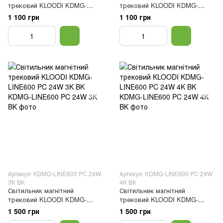
трековий KLOODI KDMG-
трековий KLOODI KDMG-
LINE300 PC 12W 3K WH
LINE300 PC 12W 4K WH
1 100 грн
1 100 грн
Артикул: KDMG-LINE600 PC 24W
Артикул: KDMG-LINE600 PC 24W
3K BK
4K BK
Світильник магнітний
Світильник магнітний
трековий KLOODI KDMG-
трековий KLOODI KDMG-
LINE600 PC 24W 3K BK
LINE600 PC 24W 4K BK
1 500 грн
1 500 грн