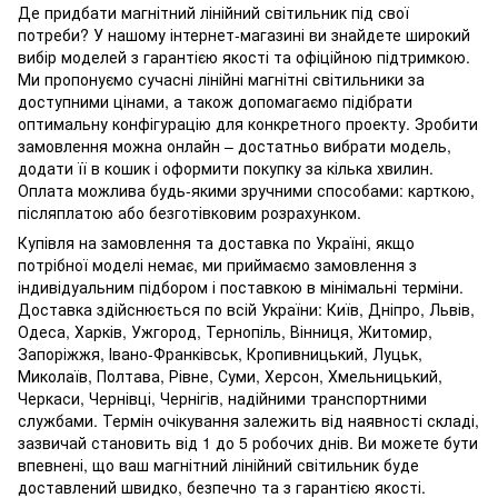
Де придбати магнітний лінійний світильник під свої
потреби? У нашому інтернет-магазині ви знайдете широкий
вибір моделей з гарантією якості та офіційною підтримкою.
Ми пропонуємо сучасні лінійні магнітні світильники за
доступними цінами, а також допомагаємо підібрати
оптимальну конфігурацію для конкретного проекту. Зробити
замовлення можна онлайн – достатньо вибрати модель,
додати її в кошик і оформити покупку за кілька хвилин.
Оплата можлива будь-якими зручними способами: карткою,
післяплатою або безготівковим розрахунком.
Купівля на замовлення та доставка по Україні, якщо
потрібної моделі немає, ми приймаємо замовлення з
індивідуальним підбором і поставкою в мінімальні терміни.
Доставка здійснюється по всій України: Київ, Дніпро, Львів,
Одеса, Харків, Ужгород, Тернопіль, Вінниця, Житомир,
Запоріжжя, Івано-Франківськ, Кропивницький, Луцьк,
Миколаїв, Полтава, Рівне, Суми, Херсон, Хмельницький,
Черкаси, Чернівці, Чернігів, надійними транспортними
службами. Термін очікування залежить від наявності складі,
зазвичай становить від 1 до 5 робочих днів. Ви можете бути
впевнені, що ваш магнітний лінійний світильник буде
доставлений швидко, безпечно та з гарантією якості.