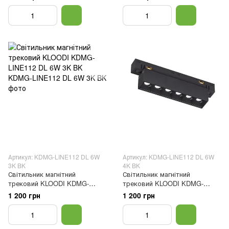
Артикул: KDMG-LINE112 DL 6W
Артикул: KDMG-LINE112 DL 6W
3K BK
4K BK
Світильник магнітний
Світильник магнітний
трековий KLOODI KDMG-
трековий KLOODI KDMG-
LINE112 DL 6W 3K BK
LINE112 DL 6W 4K BK
1 200 грн
1 200 грн