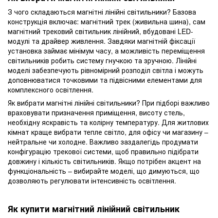
З чого складаються магнітні лінійні світильники? Базова
конструкція включає: магнітний трек (живильна шина), сам
магнітний трековий світильник лінійний, вбудовані LED-
модулі та драйвер живлення. Завдяки магнітній фіксації
установка займає мінімум часу, а можливість переміщення
світильників робить систему гнучкою та зручною. Лінійні
моделі забезпечують рівномірний розподіл світла і можуть
доповнюватися точковими та підвісними елементами для
комплексного освітлення.
Як вибрати магнітні лінійні світильники? При підборі важливо
враховувати призначення приміщення, висоту стель,
необхідну яскравість та колірну температуру. Для житлових
кімнат краще вибрати тепле світло, для офісу чи магазину –
нейтральне чи холодне. Важливо заздалегідь продумати
конфігурацію трекової системи, щоб правильно підібрати
довжину і кількість світильників. Якщо потрібен акцент на
функціональність – вибирайте моделі, що димуються, що
дозволяють регулювати інтенсивність освітлення.
Як купити магнітний лінійний світильник