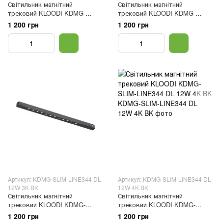
Світильник магнітний
Світильник магнітний
трековий KLOODI KDMG-
трековий KLOODI KDMG-
SLIM-LINE416 PC 10W 3K BK
SLIM-LINE416 PC 10W 4K BK
1 200 грн
1 200 грн
Артикул: KDMG-SLIM-LINE344 DL
Артикул: KDMG-SLIM-LINE344 DL
12W 3K BK
12W 4K BK
Світильник магнітний
Світильник магнітний
трековий KLOODI KDMG-
трековий KLOODI KDMG-
SLIM-LINE344 DL 12W 3K BK
SLIM-LINE344 DL 12W 4K BK
1 200 грн
1 200 грн