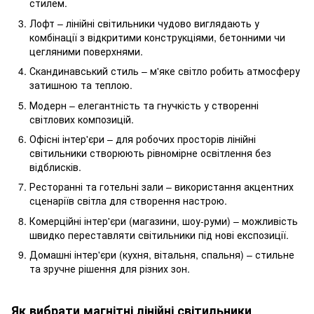
стилем.
Лофт – лінійні світильники чудово виглядають у
комбінації з відкритими конструкціями, бетонними чи
цегляними поверхнями.
Скандинавський стиль – м'яке світло робить атмосферу
затишною та теплою.
Модерн – елегантність та гнучкість у створенні
світлових композицій.
Офісні інтер'єри – для робочих просторів лінійні
світильники створюють рівномірне освітлення без
відблисків.
Ресторанні та готельні зали – використання акцентних
сценаріїв світла для створення настрою.
Комерційні інтер'єри (магазини, шоу-руми) – можливість
швидко переставляти світильники під нові експозиції.
Домашні інтер'єри (кухня, вітальня, спальня) – стильне
та зручне рішення для різних зон.
Як вибрати магнітні лінійні світильники