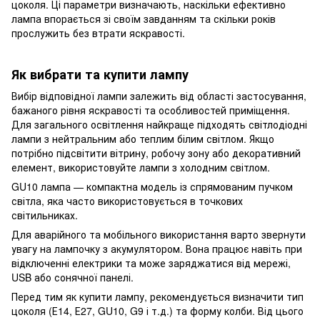
цоколя. Ці параметри визначають, наскільки ефективно
лампа впорається зі своїм завданням та скільки років
прослужить без втрати яскравості.
Як вибрати та купити лампу
Вибір відповідної лампи залежить від області застосування,
бажаного рівня яскравості та особливостей приміщення.
Для загального освітлення найкраще підходять світлодіодні
лампи з нейтральним або теплим білим світлом. Якщо
потрібно підсвітити вітрину, робочу зону або декоративний
елемент, використовуйте лампи з холодним світлом.
GU10 лампа — компактна модель із спрямованим пучком
світла, яка часто використовується в точкових
світильниках.
Для аварійного та мобільного використання варто звернути
увагу на лампочку з акумулятором. Вона працює навіть при
відключенні електрики та може заряджатися від мережі,
USB або сонячної панелі.
Перед тим як купити лампу, рекомендується визначити тип
цоколя (Е14, Е27, GU10, G9 і т.д.) та форму колби. Від цього