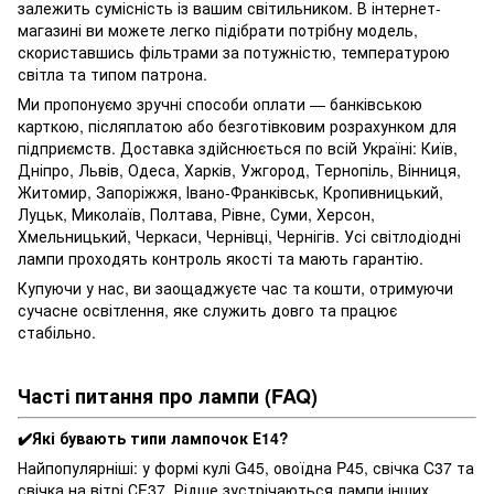
залежить сумісність із вашим світильником. В інтернет-
магазині ви можете легко підібрати потрібну модель,
скориставшись фільтрами за потужністю, температурою
світла та типом патрона.
Ми пропонуємо зручні способи оплати — банківською
карткою, післяплатою або безготівковим розрахунком для
підприємств. Доставка здійснюється по всій Україні: Київ,
Дніпро, Львів, Одеса, Харків, Ужгород, Тернопіль, Вінниця,
Житомир, Запоріжжя, Івано-Франківськ, Кропивницький,
Луцьк, Миколаїв, Полтава, Рівне, Суми, Херсон,
Хмельницький, Черкаси, Чернівці, Чернігів. Усі світлодіодні
лампи проходять контроль якості та мають гарантію.
Купуючи у нас, ви заощаджуєте час та кошти, отримуючи
сучасне освітлення, яке служить довго та працює
стабільно.
Часті питання про лампи (FAQ)
✔️Які бувають типи лампочок Е14?
Найпопулярніші: у формі кулі G45, овоїдна P45, свічка C37 та
свічка на вітрі СF37. Рідше зустрічаються лампи інших