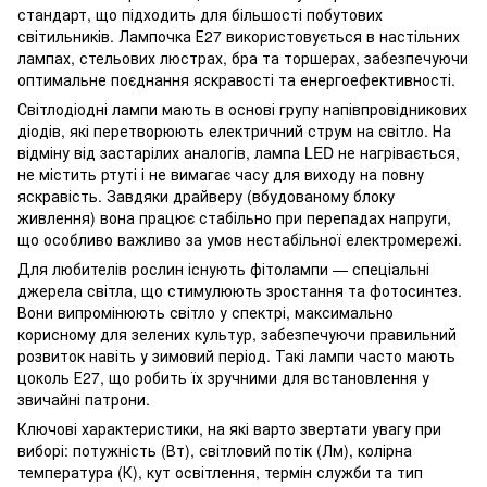
стандарт, що підходить для більшості побутових
світильників. Лампочка Е27 використовується в настільних
лампах, стельових люстрах, бра та торшерах, забезпечуючи
оптимальне поєднання яскравості та енергоефективності.
Світлодіодні лампи мають в основі групу напівпровідникових
діодів, які перетворюють електричний струм на світло. На
відміну від застарілих аналогів, лампа LED не нагрівається,
не містить ртуті і не вимагає часу для виходу на повну
яскравість. Завдяки драйверу (вбудованому блоку
живлення) вона працює стабільно при перепадах напруги,
що особливо важливо за умов нестабільної електромережі.
Для любителів рослин існують фітолампи — спеціальні
джерела світла, що стимулюють зростання та фотосинтез.
Вони випромінюють світло у спектрі, максимально
корисному для зелених культур, забезпечуючи правильний
розвиток навіть у зимовий період. Такі лампи часто мають
цоколь Е27, що робить їх зручними для встановлення у
звичайні патрони.
Ключові характеристики, на які варто звертати увагу при
виборі: потужність (Вт), світловий потік (Лм), колірна
температура (К), кут освітлення, термін служби та тип