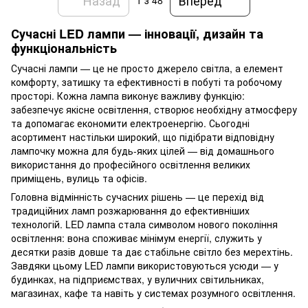
1
з 48
Сучасні LED лампи — інновації, дизайн та
функціональність
Сучасні лампи — це не просто джерело світла, а елемент
комфорту, затишку та ефективності в побуті та робочому
просторі. Кожна лампа виконує важливу функцію:
забезпечує якісне освітлення, створює необхідну атмосферу
та допомагає економити електроенергію. Сьогодні
асортимент настільки широкий, що підібрати відповідну
лампочку можна для будь-яких цілей — від домашнього
використання до професійного освітлення великих
приміщень, вулиць та офісів.
Головна відмінність сучасних рішень — це перехід від
традиційних ламп розжарювання до ефективніших
технологій. LED лампа стала символом нового покоління
освітлення: вона споживає мінімум енергії, служить у
десятки разів довше та дає стабільне світло без мерехтінь.
Завдяки цьому LED лампи використовуються усюди — у
будинках, на підприємствах, у вуличних світильниках,
магазинах, кафе та навіть у системах розумного освітлення.