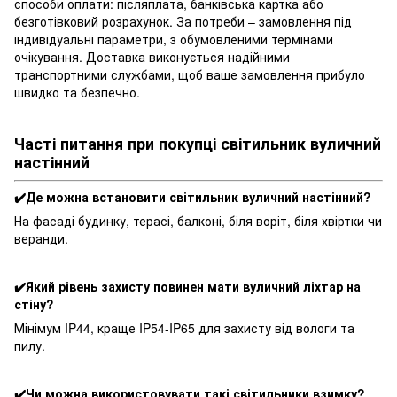
способи оплати: післяплата, банківська картка або
безготівковий розрахунок. За потреби – замовлення під
індивідуальні параметри, з обумовленими термінами
очікування. Доставка виконується надійними
транспортними службами, щоб ваше замовлення прибуло
швидко та безпечно.
Часті питання при покупці світильник вуличний
настінний
✔️Де можна встановити світильник вуличний настінний?
На фасаді будинку, терасі, балконі, біля воріт, біля хвіртки чи
веранди.
✔️Який рівень захисту повинен мати вуличний ліхтар на
стіну?
Мінімум IP44, краще IP54-IP65 для захисту від вологи та
пилу.
✔️Чи можна використовувати такі світильники взимку?