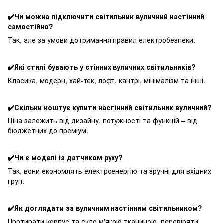
✔️Чи можна підключити світильник вуличний настінний
самостійно?
Так, але за умови дотримання правил електробезпеки.
✔️Які стилі бувають у стінних вуличних світильників?
Класика, модерн, хай-тек, лофт, кантрі, мінімалізм та інші.
✔️Скільки коштує купити настінний світильник вуличний?
Ціна залежить від дизайну, потужності та функцій – від
бюджетних до преміум.
✔️Чи є моделі із датчиком руху?
Так, вони економлять електроенергію та зручні для вхідних
груп.
✔️Як доглядати за вуличним настінним світильником?
Протирати корпус та скло м'якою тканиною, перевіряти