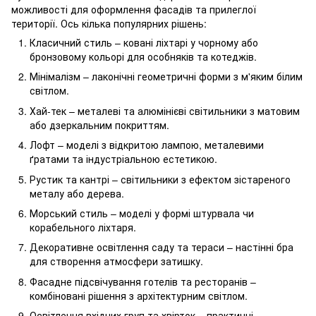
можливості для оформлення фасадів та прилеглої
території. Ось кілька популярних рішень:
Класичний стиль – ковані ліхтарі у чорному або
бронзовому кольорі для особняків та котеджів.
Мінімалізм – лаконічні геометричні форми з м'яким білим
світлом.
Хай-тек – металеві та алюмінієві світильники з матовим
або дзеркальним покриттям.
Лофт – моделі з відкритою лампою, металевими
ґратами та індустріальною естетикою.
Рустик та кантрі – світильники з ефектом зістареного
металу або дерева.
Морський стиль – моделі у формі штурвала чи
корабельного ліхтаря.
Декоративне освітлення саду та тераси – настінні бра
для створення атмосфери затишку.
Фасадне підсвічування готелів та ресторанів –
комбіновані рішення з архітектурним світлом.
Освітлення вхідних груп та хвірток – практичні