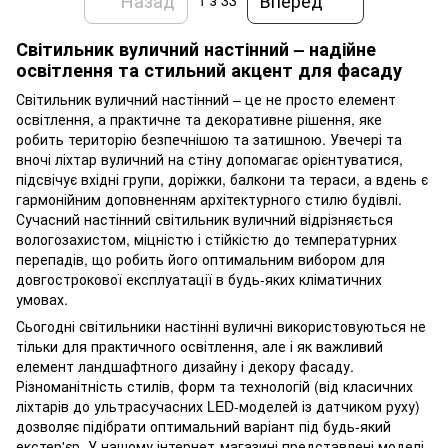
1
з 33
Світильник вуличний настінний – надійне
освітлення та стильний акцент для фасаду
Світильник вуличний настінний – це не просто елемент
освітлення, а практичне та декоративне рішення, яке
робить територію безпечнішою та затишною. Увечері та
вночі ліхтар вуличний на стіну допомагає орієнтуватися,
підсвічує вхідні групи, доріжки, балкони та тераси, а вдень є
гармонійним доповненням архітектурного стилю будівлі.
Сучасний настінний світильник вуличний відрізняється
вологозахистом, міцністю і стійкістю до температурних
перепадів, що робить його оптимальним вибором для
довгострокової експлуатації в будь-яких кліматичних
умовах.
Сьогодні світильники настінні вуличні використовуються не
тільки для практичного освітлення, але і як важливий
елемент ландшафтного дизайну і декору фасаду.
Різноманітність стилів, форм та технологій (від класичних
ліхтарів до ультрасучасних LED-моделей із датчиком руху)
дозволяє підібрати оптимальний варіант під будь-який
екстер'єр. У нашому інтернет-магазині представлені моделі