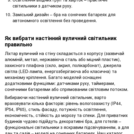
світильники з датчиком руху.
Заміський дизайн – бра на сонячних батареях для
автономного освітлення без проведення.
Як вибрати настінний вуличний світильник
правильно
Ліхтар вуличний на стіну складається з корпусу (зазвичай
алюміній, метал, нержавіюча сталь або міцний пластик),
захисного плафона (скло, акрил, полікарбонат), джерела
світла (LED-лампа, енергозберігаюча або класична) та
механізму кріплення. Багато моделей оснащені
додатковими функціями: датчиками руху, таймерами,
сонячними батареями або спрямованим світловим потоком.
Вибираючи настінний вуличний світильник, варто
враховувати кілька факторів: рівень вологозахисту (IP44,
IP54, IP65), стиль фасаду, потужність освітлення,
економічність, стійкість до морозу та спеки. Для приватних
будинків чудово підійдуть декоративні бра, для готелів –
функціональні світильники з яскравим підсвічуванням, а для
дач та садів – моделі на сонячних батареях. Наш каталог