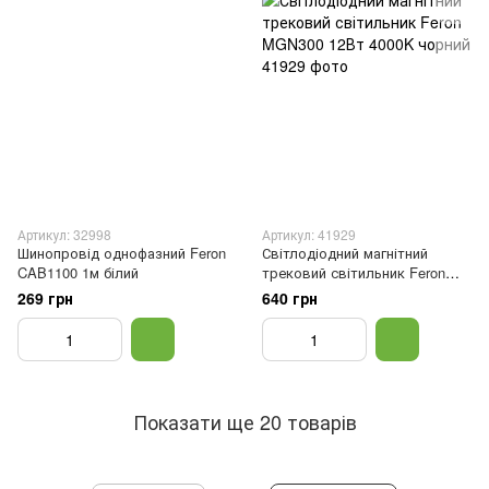
Артикул: 32998
Артикул: 41929
Шинопровід однофазний Feron
Світлодіодний магнітний
CAB1100 1м білий
трековий світильник Feron
MGN300 12Вт 4000K чорний
269 грн
640 грн
Показати ще 20 товарів