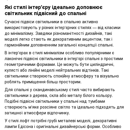
Які стилі інтер'єру ідеально доповнює
світильник підвісний до спальні
Сучасні підвіси світильники в спальню активно
використовують у різних інтер'єрних стилях — від класики
до мінімалізму. Завдяки різноманітності дизайнів, такі
моделі легко стають як декоративним акцентом, так і
гармонійним доповненням загальної концепції спальні.
В інтер'єрах в стилі мінімалізм особливо популярними є
лаконічні підвісні світильники в інтер'єрі спальні з простими
геометричними формами. Це можуть бути циліндричні,
кулясті або лінійні моделі нейтральних відтінків. Такі
світильники створюють спокійну атмосферу та візуально
роблять приміщення більш просторим.
Для спальні у скандинавському стилі часто вибирають
світильники з дерева, скла або металу білого кольору.
Подібні підвісні світильники у спальні над тумбами
створюють м'яке розсіяне світло та ідеально підходять для
затишної атмосфери відпочинку.
У стилі лофт потрібні грубі металеві моделі, декоративні
лампи Едісона і оригінальні дизайнерські форми. Особливо