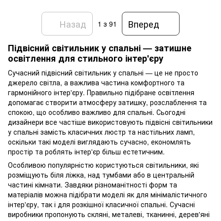
Назад
Вперед
1
з 91
Підвісний світильник у спальні — затишне
освітлення для стильного інтер'єру
Сучасний підвісний світильник у спальні — це не просто
джерело світла, а важлива частина комфортного та
гармонійного інтер'єру. Правильно підібране освітлення
допомагає створити атмосферу затишку, розслаблення та
спокою, що особливо важливо для спальні. Сьогодні
дизайнери все частіше використовують підвісні світильники
у спальні замість класичних люстр та настільних ламп,
оскільки такі моделі виглядають сучасно, економлять
простір та роблять інтер'єр більш естетичним.
Особливою популярністю користуються світильники, які
розміщують біля ліжка, над тумбами або в центральній
частині кімнати. Завдяки різноманітності форм та
матеріалів можна підібрати моделі як для мінімалістичного
інтер'єру, так і для розкішної класичної спальні. Сучасні
виробники пропонують скляні, металеві, тканинні, дерев'яні