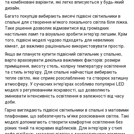
та комбіновані варіанти, які легко вписуються у будь-який
дизайн.
Багато покупців вибирають висячі підвісні світильники в
спальні для створення м'якого локального світла біля ліжка.
Таке рішення дозволяє відмовитися від громіздких
настільних ламп та візуально зробити інтер'єр легшим. Крім
того, підвісні моделі чудово підходять для невеликих
кімнат, де важливо раціонально використовувати простір.
Якщо ви плануєте купити підвісний світильник у спальню,
варто враховувати декілька важливих факторів: розміри
приміщення, висоту стель, колірну температуру освітлення
та стиль інтер'єру. Для спальні найчастіше вибирають
тепле світло, яке сприяє розслабленню та створює затишну
атмосферу. У сучасних інтер'єрах особливо популярні LED
моделі з регулюванням яскравості, що дозволяють
змінювати інтенсивність освітлення в залежності від часу
доби.
Гарно виглядають підвісні світильники в спальні з матовими
плафонами, що забезпечують м'яке розсіювання світла. Такі
моделі допомагають створити комфортне освітлення без
різких тіней та яскравих відблисків. Для інтер'єрів у стилі
лофт підійдуть металеві підвіси з декоративними лампами