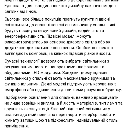
Едісона, а для скандинавського дизайну лаконічні моделі
світлих відтінків.
Сьогодні все більше покупців прагнуть купити підвісні
світильники до спальні навісні світильники у спальні, які
будуть поєднувати сучасний дизайн, надійність та
енергоефективність. Підвісні моделі можуть
використовуватись як основне джерело світла або як
додаткове декоративне освітлення. Особливо ефектно
виглядають композиції з кількох підвісів різної висоти.
Сучасні технології дозволяють вибрати світильники з
регулюванням висоти, поворотними плафонами та
вбудованими LED-модулями. Завдяки цьому підвісні
світильники у спальні стають максимально зручними та
функціональними. Деякі моделі підтримують керування зі
смартфона або підключення до системи розумного будинку.
Підбираючи освітлення для спальні, важливо враховувати
не лише зовнішній вигляд, а й якість матеріалів, тип ламп та
зручність експлуатації. Якісний підвісний світильник у
спальні здатний повністю перетворити інтер'єр, зробити
кімнату затишнішою та підкреслити індивідуальний стиль
приміщення.