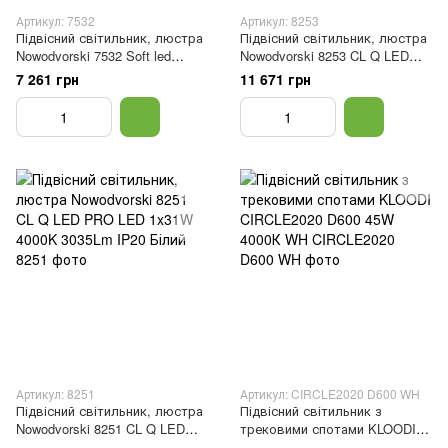
Артикул: 7532
Артикул: 8253
Підвісний світильник, люстра
Підвісний світильник, люстра
Nowodvorski 7532 Soft led
Nowodvorski 8253 CL Q LED
T8LED 2x16W 3000K 4600Lm
PRO LED 1x31W 3000K 2911Lm
7 261 грн
11 671 грн
IP20 Графітовий
IP20 Білий
Артикул: 8251
Артикул: CIRCLE2020 D600 WH
Підвісний світильник, люстра
Підвісний світильник з
Nowodvorski 8251 CL Q LED
трековими спотами KLOODI
PRO LED 1x31W 4000K 3035Lm
CIRCLE2020 D600 45W 4000К