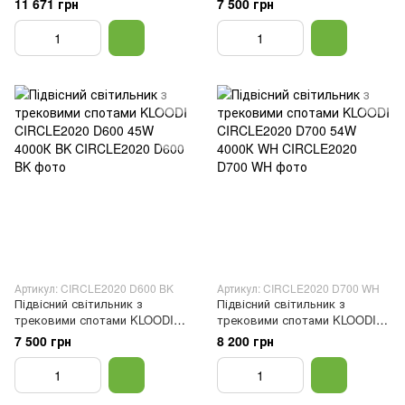
11 671 грн
7 500 грн
IP20 Білий
WH
Артикул: CIRCLE2020 D600 BK
Артикул: CIRCLE2020 D700 WH
Підвісний світильник з
Підвісний світильник з
трековими спотами KLOODI
трековими спотами KLOODI
CIRCLE2020 D600 45W 4000К
CIRCLE2020 D700 54W 4000К
7 500 грн
8 200 грн
BK
WH