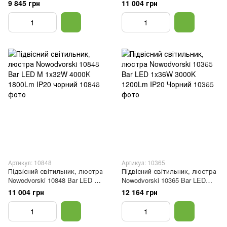
1x27W 3000K 1200Lm IP20
1x32W 3000K 1600Lm IP20
9 845 грн
11 004 грн
чорний
чорний
Артикул: 10848
Артикул: 10365
Підвісний світильник, люстра
Підвісний світильник, люстра
Nowodvorski 10848 Bar LED M
Nowodvorski 10365 Bar LED
1x32W 4000K 1800Lm IP20
1x36W 3000K 1200Lm IP20
11 004 грн
12 164 грн
чорний
Чорний