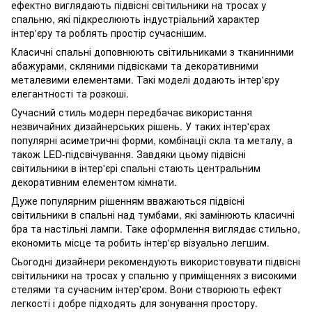
ефектно виглядають підвісні світильники на тросах у
спальню, які підкреслюють індустріальний характер
інтер'єру та роблять простір сучаснішим.
Класичні спальні доповнюють світильниками з тканинними
абажурами, скляними підвісками та декоративними
металевими елементами. Такі моделі додають інтер'єру
елегантності та розкоші.
Сучасний стиль модерн передбачає використання
незвичайних дизайнерських рішень. У таких інтер'єрах
популярні асиметричні форми, комбінації скла та металу, а
також LED-підсвічування. Завдяки цьому підвісні
світильники в інтер'єрі спальні стають центральним
декоративним елементом кімнати.
Дуже популярним рішенням вважаються підвісні
світильники в спальні над тумбами, які замінюють класичні
бра та настільні лампи. Таке оформлення виглядає стильно,
економить місце та робить інтер'єр візуально легшим.
Сьогодні дизайнери рекомендують використовувати підвісні
світильники на тросах у спальню у приміщеннях з високими
стелями та сучасним інтер'єром. Вони створюють ефект
легкості і добре підходять для зонування простору.