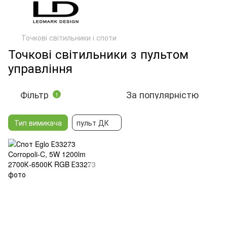
Точкові світильники і споти
Точкові світильники з пультом
управління
Фільтр
За популярністю
1
Тип вимикача
пульт ДК