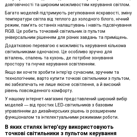
довговічності та широким можливостям керування світлом.
Багато моделей підтримують регулювання яскравості, зміну
температури світла від теплого до холодного білого, нічний
режим, пам'ять останніх налаштувань і навіть підсвічування
RGB. Це робить точковий світильник із пультом
універсальним рішенням для різних завдань та приміщень.
Додатковою перевагою є можливість керування кількома
світильниками одночасно. Це особливо зручно для
віталень, спалень та кухонь, де потрібне зонування
простору та гнучке керування освітленням.
Якщо ви хочете зробити інтер'єр сучасним, зручним та
технологічним, варто купити точкові світильники з пультом,
які забезпечать не лише якісне освітлення, а й високий
рівень повсякденного комфорту.
У нашому інтернет-магазині представлений широкий вибір
моделей — від простих LED-світильників з базовим
управлінням до дизайнерських рішень із розширеним
функціоналом та інтелектуальними режимами роботи.
В яких стилях інтер'єру використовують
точкові світильники з пультом керування