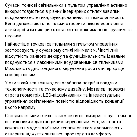
Сучасні точкові світильники з пультом управління активно
використовуються в різних інтер'єрних стилях завдяки
поєднанню естетики, функціональності і технологічності.
Вони допомагають не тільки створити якісне освітлення,
але й зробити використання світла максимально зручним та
гнучким.
Найчастіше точкові світильники з пультом управління
застосовують у сучасному стилі мінімалізм. Чисті лінії,
відсутність зайвого декору та функціональність ідеально
поєднуються з лаконічними вбудованими світильниками.
Можливість дистанційного керування робить інтер'єр ще
комфортнішим.
У стилі хай-тек такі моделі особливо потрібні завдяки
технологічності та сучасному дизайну. Металеві поверхні,
строга геометрія, LED-підсвічування та інтелектуальне
управління освітленням повністю відповідають концепції
цього напряму.
Скандинавський стиль також активно використовує точкові
світильники з дистанційним керуванням. Білі, матові та
компактні моделі з м'яким теплим світлом допомагають
створити відчуття затишку, простору та комфорту.