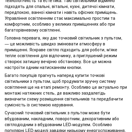
технологічність та естетика. Такі світильники відмінно
підходять для спальні, вітальні, кухні, дитячої кімнати,
передпокою, ванної кімнати і навіть офісних приміщень.
Управління освітленням стає максимально простим та
комфортним, особливо у великих приміщеннях або при
багаторівневому освітленні.
Головна перевага, яку дає точковий світильник з пультом,
— це можливість швидко змінювати атмосферу в
приміщенні. Яскраве світло підходить для роботи, м'яке
тепле освітлення для відпочинку, а приглушений режим
створює затишну вечірню обстановку. Все це можна
настроїти одним натисканням кнопки.
Багато покупців прагнуть наперед купити точкові
світильники з пультом, щоб продумати зручну систему
освітлення ще на етапі ремонту. Особливо це актуально при
монтажі натяжних стель, де важливо заздалегідь
визначити схему розміщення світильників та передбачити
сумісність із системою керування.
Сучасний точковий світильник з пультом може бути
вбудованим, накладним, поворотним, декоративним або
світлодіодним з вбудованим LED-модулем. Особливо
популярні LED-моделі завдяки низькому енергоспоживання,