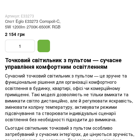
Артикул: Е33273
Спот Eglo Е33273 Corropoli-C,
5W 1200lm 2700К-6500K RGB
2 154 грн
Точковий світильник з пультом — сучасне
управління комфортним освітленням
Сучасний точковий світильник з пультом — це зручне та
функціональне рішення для організації комфортного
освітлення в будинку, квартирі, офісі чи комерційному
приміщенні. Такі моделі дозволяють не тільки вмикати та
вимикати світло дистанційно, але й регулювати яскравість,
змінювати колірну температуру, активувати режими
підсвічування та створювати індивідуальні сценарії
освітлення без необхідності підходити до вимикача.
Сьогодні світильник точковий з пультом особливо
затребуваний у сучасних інтер'єрах, де цінуються зручність,