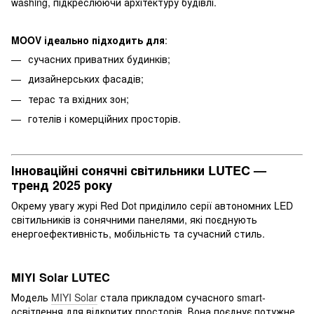
washing, підкреслюючи архітектуру будівлі.
MOOV ідеально підходить для
:
сучасних приватних будинків;
дизайнерських фасадів;
терас та вхідних зон;
готелів і комерційних просторів.
Інноваційні сонячні світильники LUTEC —
тренд 2025 року
Окрему увагу журі Red Dot приділило серії автономних LED
світильників із сонячними панелями, які поєднують
енергоефективність, мобільність та сучасний стиль.
MIYI Solar LUTEC
Модель
MIYI Solar
стала прикладом сучасного smart-
освітлення для відкритих просторів. Вона поєднує потужне