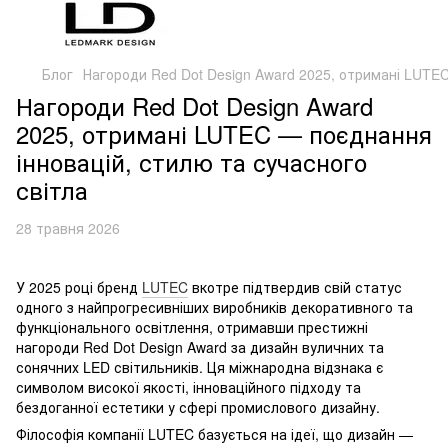
Блог
Нагороди Red Dot Design Award 2025, отримані LUTEC
Нагороди Red Dot Design Award
2025, отримані LUTEC — поєднання
інновацій, стилю та сучасного
світла
28 травня 2026
У 2025 році бренд
LUTEC
вкотре підтвердив свій статус
одного з найпрогресивніших виробників декоративного та
функціонального освітлення, отримавши престижні
нагороди Red Dot Design Award за дизайн вуличних та
сонячних LED світильників. Ця міжнародна відзнака є
символом високої якості, інноваційного підходу та
бездоганної естетики у сфері промислового дизайну.
Філософія компанії LUTEC базується на ідеї, що дизайн —