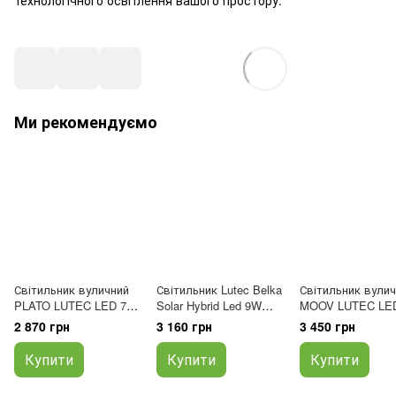
технологічного освітлення вашого простору.
Ми рекомендуємо
Світильник вуличний
Світильник Lutec Belka
Світильник вули
PLATO LUTEC LED 7W
Solar Hybrid Led 9W
MOOV LUTEC LE
1000lm 3000K IP54
3000K IP54 із
7.8W 550lm 3000K
2 870 грн
3 160 грн
3 450 грн
чорний матовий
сонячною панеллю
темно-сірий
5213402012
6915601335
5137701118
Купити
Купити
Купити