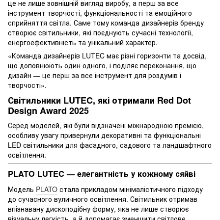
це не лише зовнішній вигляд виробу, а перш за все
інструмент творчості, функціональності та емоційного
сприйняття світла. Саме тому команда дизайнерів бренду
створює світильники, які поєднують сучасні технології,
енергоефективність та унікальний характер.
«Команда дизайнерів LUTEC має різні горизонти та досвід,
що доповнюють один одного, і поділяє переконання, що
дизайн — це перш за все інструмент для роздумів і
творчості».
Світильники LUTEC, які отримали Red Dot
Design Award 2025
Серед моделей, які були відзначені міжнародною премією,
особливу увагу привернули декоративні та функціональні
LED світильники для фасадного, садового та ландшафтного
освітлення.
PLATO LUTEC — елегантність у кожному сяйві
Модель
PLATO
стала прикладом мінімалістичного підходу
до сучасного вуличного освітлення. Світильник отримав
впізнавану дископодібну форму, яка не лише створює
візуальну легкість, а й допомагає зменшити світлове