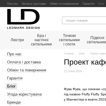
Перейти до основного контенту
Про нас
Оплата і доставка
Обмін та повернення
Гарантія
Блог
Бра і
Точкові
Підвісні
Люстри
настінні
світильники
світильник
світильники
і споти
Про нас
Головна
Блог
Проект кафе
Проект каф
Оплата і доставка
Обмін та повернення
12 січня 2026
Гарантія
Блог
Фува Фува, що означає «пу
Угода користувача
під назвою Fluffy Fluffy. 
у Манчестері в жовтні 2023
Бренди