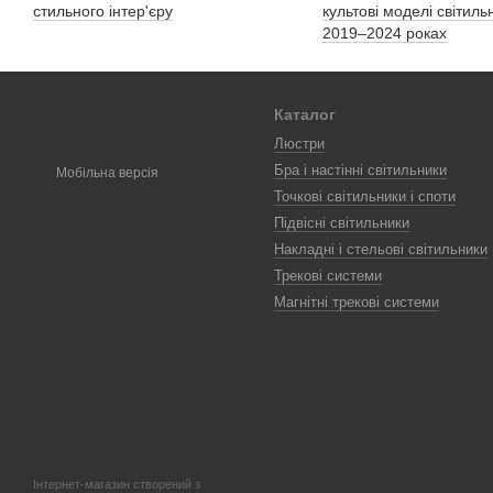
стильного інтер'єру
культові моделі світильн
2019–2024 роках
Каталог
Люстри
Бра і настінні світильники
Мобільна версія
Точкові світильники і споти
Підвісні світильники
Накладні і стельові світильники
Трекові системи
Магнітні трекові системи
Інтернет-магазин створений з