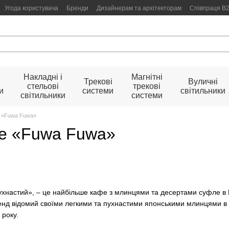
Угода користувача
Бренди
Дизайнерам та архітекторам
Співпраця B
Накладні і
Магнітні
Трекові
Вуличні
стельові
трекові
и
системи
світильники
світильники
системи
 «Fuwa Fuwa»
е «Fuwa Fuwa»
хнастий», – це найбільше кафе з млинцями та десертами суфле в Пів
Бренд відомий своїми легкими та пухнастими японськими млинцями в 
 року.