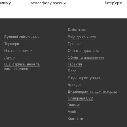
иків у
атмосферу восени
інтер'єрів
Клієнтам
Вуличні світильники
Вхід до кабінету
Торшери
Про нас
Настільні лампи
Оплата і доставка
Лампи
Обмін та повернення
LED стрічка, неон та
Гарантія
комплектуючі
Блог
Угода користувача
Бренди
Дизайнерам та архітекторам
Співпраця B2B
Знижки
Акції
Контакти