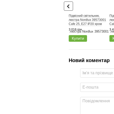
Підвісний світильник,
Під
люстра Nordlux 39573001
лю
Cafe 25, E27 IP20 хром
Caf
3 016 грн
3 4
Купити
Новий коментар