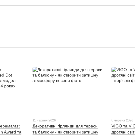
11 червня 2026
8 червня 2026
еремагає:
Декоративні гірлянди для тераси
VIGO та V
gn Award та
та балкону - як створити затишну
дротяні сві