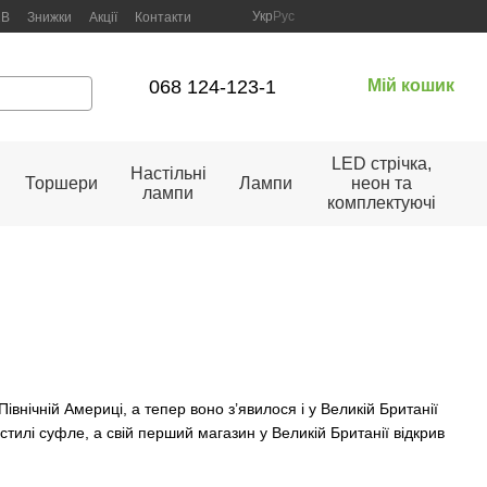
Укр
Рус
2B
Знижки
Акції
Контакти
068 124-123-1
Мій кошик
LED стрічка,
Настільні
Торшери
Лампи
неон та
лампи
комплектуючі
нічній Америці, а тепер воно з’явилося і у Великій Британії
стилі суфле, а свій перший магазин у Великій Британії відкрив