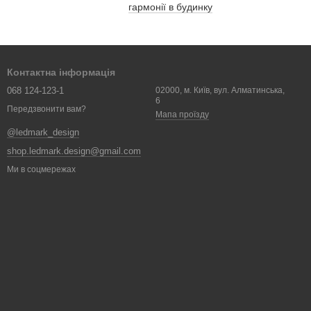
гармонії в будинку
Контактна інформація
068 124-123-1
02000, м. Київ, вул. Алматинська,
6
Передзвонити вам?
Мапа проїзду
@ledmark_design
shop.ledmark.design@gmail.com
Ми в соцмережах