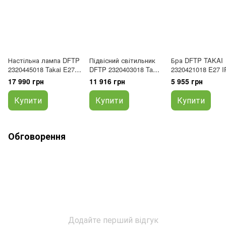
Настільна лампа DFTP
Підвісний світильник
Бра DFTP TAKAI
2320445018 Takai E27
DFTP 2320403018 Takai
2320421018 E27 I
IP20 бежевий
E27 IP20 бежевий
бежевий
17 990 грн
11 916 грн
5 955 грн
Купити
Купити
Купити
Обговорення
Додайте перший відгук