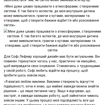
«Мені дуже цікаво працювати з атмосферами, створеними
світлом. Є так багато аспектів, де моя внутрішня дитина
може вивільнитися, граючи з кутами, матеріалами та
отворами, щоб створити бажане відбиття або розсіювання
світла».
Для Софі Лефевр хороший дизайн має бути актуальним. Він
повинен торкнутися чогось у нас, практично чи емоційно,
щоб виправдати своє існування. Стикаючись з труднощами
у своїй роботі, Софі любить відійти від процесу, щоб
зробити щось зовсім інше.
«Я взагалі люблю виклики. Виклики створюють відчуття
підвішеності, хоча я знаю, що майже завжди можна знайти
рішення – це лише питання часу. Якщо я відчуваю, що
застряг, я завжди залишаю роботу, щоб зайнятися чимось
зовсім іншим. У цьому процесі моя підсвідомість все ще
працює над проблемою, і в мене раптово виникає багато