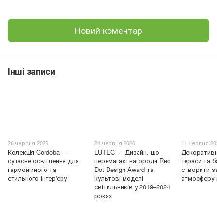
Новий коментар
Інші записи
26 червня 2026
24 червня 2026
11 червня 20
Колекція Cordoba —
LUTEC — Дизайн, що
Декоративн
сучасне освітлення для
перемагає: нагороди Red
тераси та б
гармонійного та
Dot Design Award та
створити з
стильного інтер'єру
культові моделі
атмосферу 
світильників у 2019–2024
роках