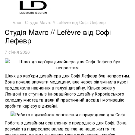
Блог
Студія Mavro // Lefèvre від Софі Лефевр
Студія Mavro // Lefèvre від Софі
Лефевр
7 січня 2026
Шлях до кар'єри дизайнера для Софі Лефевр був непростим.
Вона почала вивчати медицину, але через рік змінила курс і
продовжила навчання в галузі дизайну. Кілька років у
Лондоні та ступінь з інноваційного дизайну Королівського
коледжу мистецтв дали їй практичний досвід і мотивацію
зробити кар'єру в дизайні.
Робота з дизайном освітлення є природною для Софі. Вона
розуміє та підкреслює вплив світла на наше життя та
захоплюється тим, як світло може змінювати інтер'єр: